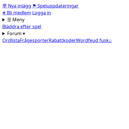
💬
Nya inlägg
⚑
Speluppdateringar
➕
Bli medlem
Logga in
☰ Meny
Bläddra efter spel
Forum ▾
Ordlista
Frågesporter
Rabattkoder
Wordfeud fusk
⌂