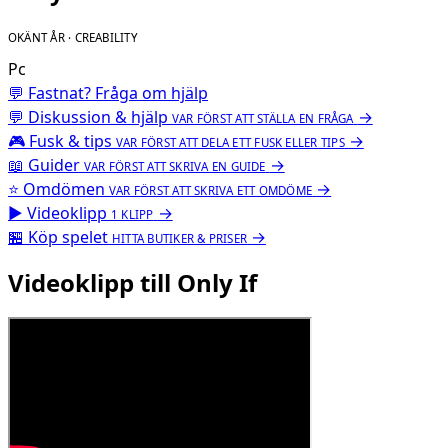
OKÄNT ÅR · CREABILITY
Pc
💬 Fastnat? Fråga om hjälp
💬
Diskussion & hjälp
→
VAR FÖRST ATT STÄLLA EN FRÅGA
🎮
Fusk & tips
→
VAR FÖRST ATT DELA ETT FUSK ELLER TIPS
📖
Guider
→
VAR FÖRST ATT SKRIVA EN GUIDE
⭐
Omdömen
→
VAR FÖRST ATT SKRIVA ETT OMDÖME
▶
Videoklipp
→
1 KLIPP
🏪
Köp spelet
→
HITTA BUTIKER & PRISER
Videoklipp till Only If