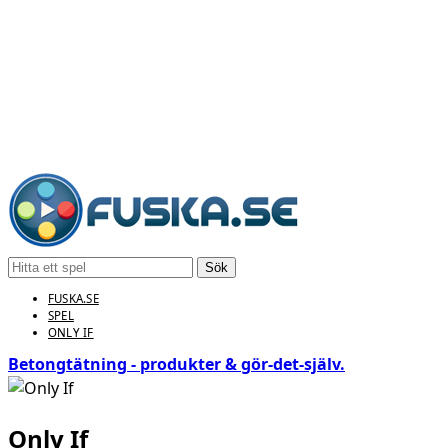
Sök
FUSKA.SE
SPEL
ONLY IF
Betongtätning - produkter & gör‑det‑själv.
Only If