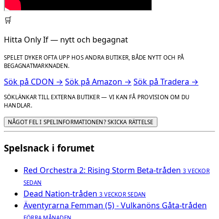
🛒
Hitta Only If — nytt och begagnat
SPELET DYKER OFTA UPP HOS ANDRA BUTIKER, BÅDE NYTT OCH PÅ
BEGAGNATMARKNADEN.
Sök på CDON →
Sök på Amazon →
Sök på Tradera →
SÖKLÄNKAR TILL EXTERNA BUTIKER — VI KAN FÅ PROVISION OM DU
HANDLAR.
NÅGOT FEL I SPELINFORMATIONEN? SKICKA RÄTTELSE
Spelsnack i forumet
Red Orchestra 2: Rising Storm Beta-tråden
3 VECKOR
SEDAN
Dead Nation-tråden
3 VECKOR SEDAN
Äventyrarna Femman (5) - Vulkanöns Gåta-tråden
FÖRRA MÅNADEN