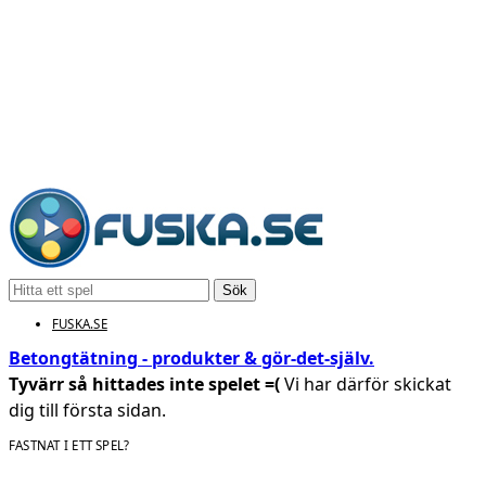
Sök
FUSKA.SE
Betongtätning - produkter & gör‑det‑själv.
Tyvärr så hittades inte spelet =(
Vi har därför skickat
dig till första sidan.
FASTNAT I ETT SPEL?