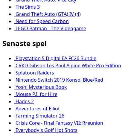
The Sims 3
Grand Theft Auto (GTA) IV (4)
Need for Speed Carbon
LEGO Batman - The Videogame
Senaste spel
Playstation 5 Digital EA FC26 Bundle
CRKD Gibson Les Paul Alpine White Pro Edition
Splatoon Raiders
Nintendo Switch 2019 Konsol Blue/Red
Yoshi Mysterious Book
Mouse P.I. for Hire
Hades 2
Adventures of Elliot
Farming Simulator 26
Crisis Core - Final Fantasy VII: Rreunion
Everybody's Golf Hot Shots