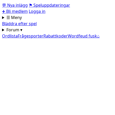
💬
Nya inlägg
⚑
Speluppdateringar
➕
Bli medlem
Logga in
☰ Meny
Bläddra efter spel
Forum ▾
Ordlista
Frågesporter
Rabattkoder
Wordfeud fusk
⌂