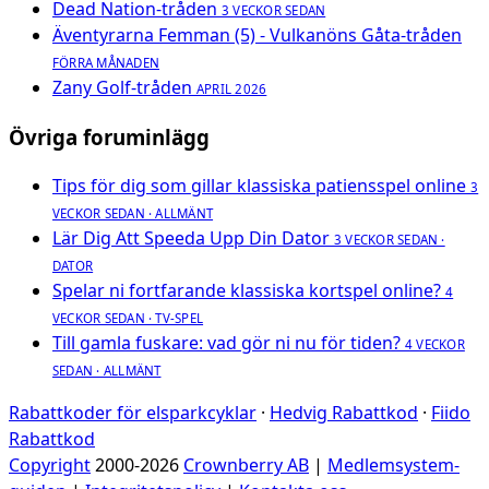
Dead Nation-tråden
3 VECKOR SEDAN
Äventyrarna Femman (5) - Vulkanöns Gåta-tråden
FÖRRA MÅNADEN
Zany Golf-tråden
APRIL 2026
Övriga foruminlägg
Tips för dig som gillar klassiska patiensspel online
3
VECKOR SEDAN · ALLMÄNT
Lär Dig Att Speeda Upp Din Dator
3 VECKOR SEDAN ·
DATOR
Spelar ni fortfarande klassiska kortspel online?
4
VECKOR SEDAN · TV-SPEL
Till gamla fuskare: vad gör ni nu för tiden?
4 VECKOR
SEDAN · ALLMÄNT
Rabattkoder för elsparkcyklar
·
Hedvig Rabattkod
·
Fiido
Rabattkod
Copyright
2000-2026
Crownberry AB
|
Medlemsystem-