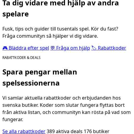
Ta dig vidare med hjälp av andra
spelare
Fusk, tips och guider till tusentals spel. Kör du fast?
Fråga communityn så hjälper vi dig vidare.
🎮 Bläddra efter spel
💬 Fråga om hjälp
🏷️ Rabattkoder
RABATTKODER & DEALS
Spara pengar mellan
spelsessionerna
Vi samlar aktuella rabattkoder och erbjudanden hos
svenska butiker. Koder som slutar fungera flyttas bort
från aktiva listan, och communityn kan rösta på vad som
fungerar.
Se alla rabattkoder
389 aktiva deals
176 butiker