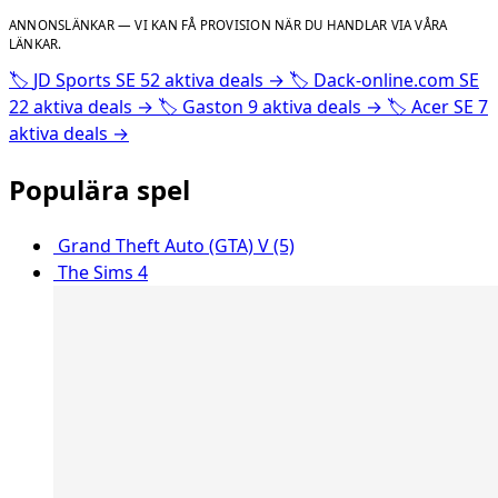
ANNONSLÄNKAR — VI KAN FÅ PROVISION NÄR DU HANDLAR VIA VÅRA
LÄNKAR.
🏷️
JD Sports SE
52 aktiva deals
→
🏷️
Dack-online.com SE
22 aktiva deals
→
🏷️
Gaston
9 aktiva deals
→
🏷️
Acer SE
7
aktiva deals
→
Populära spel
Grand Theft Auto (GTA) V (5)
The Sims 4