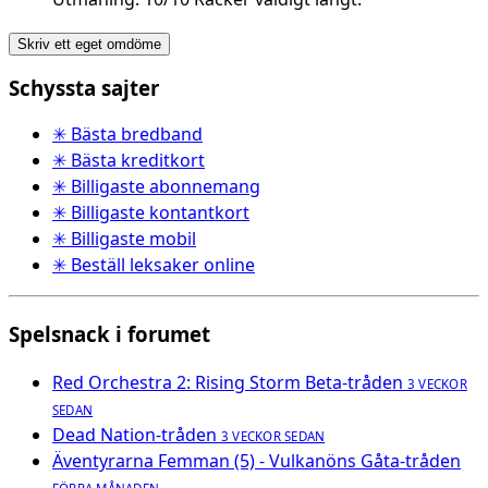
Skriv ett eget omdöme
Schyssta sajter
✳ Bästa bredband
✳ Bästa kreditkort
✳ Billigaste abonnemang
✳ Billigaste kontantkort
✳ Billigaste mobil
✳ Beställ leksaker online
Spelsnack i forumet
Red Orchestra 2: Rising Storm Beta-tråden
3 VECKOR
SEDAN
Dead Nation-tråden
3 VECKOR SEDAN
Äventyrarna Femman (5) - Vulkanöns Gåta-tråden