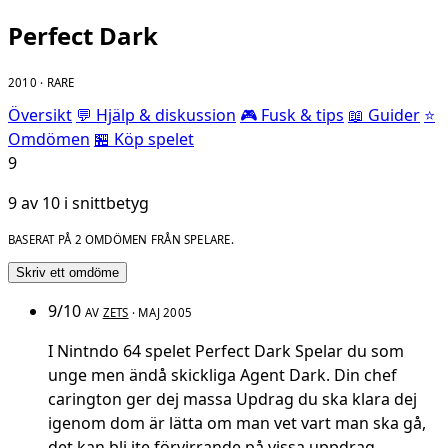
Perfect Dark
2010 · RARE
Översikt
💬 Hjälp & diskussion
🎮 Fusk & tips
📖 Guider
⭐
Omdömen
🏪 Köp spelet
9
9 av 10 i snittbetyg
BASERAT PÅ 2 OMDÖMEN FRÅN SPELARE.
Skriv ett omdöme
9/10
AV
ZETS
· MAJ 2005
I Nintndo 64 spelet Perfect Dark Spelar du som
unge men ändå skickliga Agent Dark. Din chef
carington ger dej massa Updrag du ska klara dej
igenom dom är lätta om man vet vart man ska gå,
det kan bli ite förvirrande på vissa uppdrag.