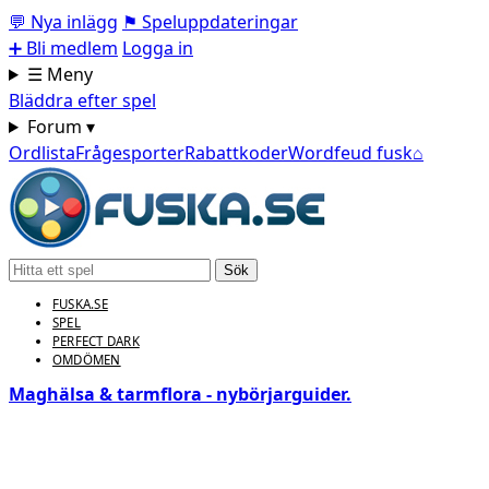
💬
Nya inlägg
⚑
Speluppdateringar
➕
Bli medlem
Logga in
☰ Meny
Bläddra efter spel
Forum ▾
Ordlista
Frågesporter
Rabattkoder
Wordfeud fusk
⌂
Sök
FUSKA.SE
SPEL
PERFECT DARK
OMDÖMEN
Maghälsa & tarmflora - nybörjarguider.