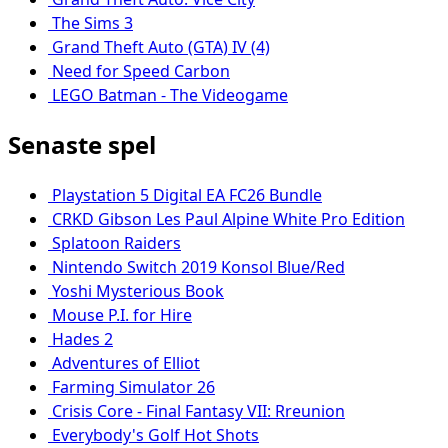
The Sims 3
Grand Theft Auto (GTA) IV (4)
Need for Speed Carbon
LEGO Batman - The Videogame
Senaste spel
Playstation 5 Digital EA FC26 Bundle
CRKD Gibson Les Paul Alpine White Pro Edition
Splatoon Raiders
Nintendo Switch 2019 Konsol Blue/Red
Yoshi Mysterious Book
Mouse P.I. for Hire
Hades 2
Adventures of Elliot
Farming Simulator 26
Crisis Core - Final Fantasy VII: Rreunion
Everybody's Golf Hot Shots