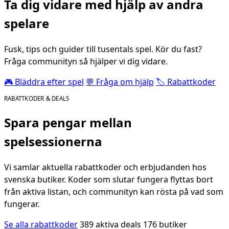
Ta dig vidare med hjälp av andra
spelare
Fusk, tips och guider till tusentals spel. Kör du fast?
Fråga communityn så hjälper vi dig vidare.
🎮 Bläddra efter spel
💬 Fråga om hjälp
🏷️ Rabattkoder
RABATTKODER & DEALS
Spara pengar mellan
spelsessionerna
Vi samlar aktuella rabattkoder och erbjudanden hos
svenska butiker. Koder som slutar fungera flyttas bort
från aktiva listan, och communityn kan rösta på vad som
fungerar.
Se alla rabattkoder
389 aktiva deals
176 butiker