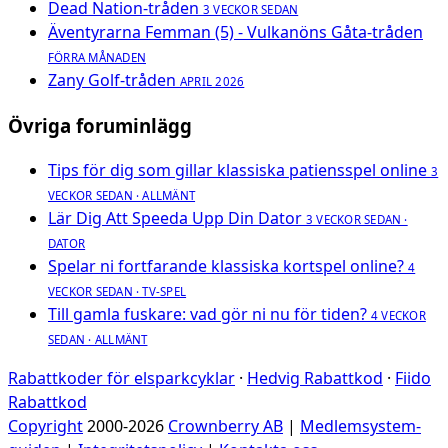
Dead Nation-tråden
3 VECKOR SEDAN
Äventyrarna Femman (5) - Vulkanöns Gåta-tråden
FÖRRA MÅNADEN
Zany Golf-tråden
APRIL 2026
Övriga foruminlägg
Tips för dig som gillar klassiska patiensspel online
3
VECKOR SEDAN · ALLMÄNT
Lär Dig Att Speeda Upp Din Dator
3 VECKOR SEDAN ·
DATOR
Spelar ni fortfarande klassiska kortspel online?
4
VECKOR SEDAN · TV-SPEL
Till gamla fuskare: vad gör ni nu för tiden?
4 VECKOR
SEDAN · ALLMÄNT
Rabattkoder för elsparkcyklar
·
Hedvig Rabattkod
·
Fiido
Rabattkod
Copyright
2000-2026
Crownberry AB
|
Medlemsystem-