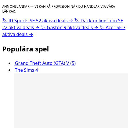
ANNONSLÄNKAR — VI KAN FÅ PROVISION NÄR DU HANDLAR VIA VÅRA
LÄNKAR.
🏷️
JD Sports SE
52 aktiva deals
→
🏷️
Dack-online.com SE
22 aktiva deals
→
🏷️
Gaston
9 aktiva deals
→
🏷️
Acer SE
7
aktiva deals
→
Populära spel
Grand Theft Auto (GTA) V (5)
The Sims 4