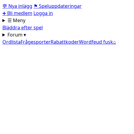
💬
Nya inlägg
⚑
Speluppdateringar
➕
Bli medlem
Logga in
☰ Meny
Bläddra efter spel
Forum ▾
Ordlista
Frågesporter
Rabattkoder
Wordfeud fusk
⌂