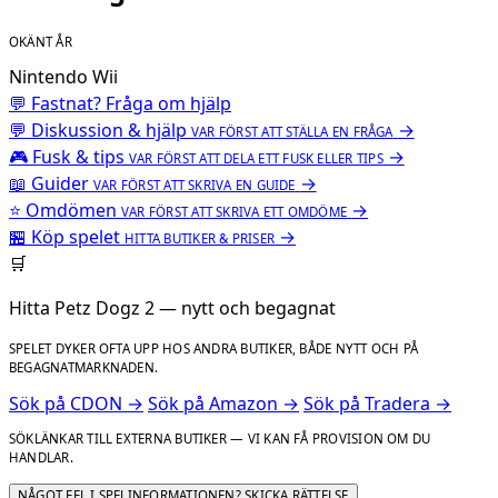
OKÄNT ÅR
Nintendo Wii
💬 Fastnat? Fråga om hjälp
💬
Diskussion & hjälp
→
VAR FÖRST ATT STÄLLA EN FRÅGA
🎮
Fusk & tips
→
VAR FÖRST ATT DELA ETT FUSK ELLER TIPS
📖
Guider
→
VAR FÖRST ATT SKRIVA EN GUIDE
⭐
Omdömen
→
VAR FÖRST ATT SKRIVA ETT OMDÖME
🏪
Köp spelet
→
HITTA BUTIKER & PRISER
🛒
Hitta Petz Dogz 2 — nytt och begagnat
SPELET DYKER OFTA UPP HOS ANDRA BUTIKER, BÅDE NYTT OCH PÅ
BEGAGNATMARKNADEN.
Sök på CDON →
Sök på Amazon →
Sök på Tradera →
SÖKLÄNKAR TILL EXTERNA BUTIKER — VI KAN FÅ PROVISION OM DU
HANDLAR.
NÅGOT FEL I SPELINFORMATIONEN? SKICKA RÄTTELSE