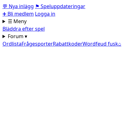
💬
Nya inlägg
⚑
Speluppdateringar
➕
Bli medlem
Logga in
☰ Meny
Bläddra efter spel
Forum ▾
Ordlista
Frågesporter
Rabattkoder
Wordfeud fusk
⌂