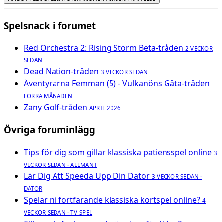
Spelsnack i forumet
Red Orchestra 2: Rising Storm Beta-tråden
2 VECKOR
SEDAN
Dead Nation-tråden
3 VECKOR SEDAN
Äventyrarna Femman (5) - Vulkanöns Gåta-tråden
FÖRRA MÅNADEN
Zany Golf-tråden
APRIL 2026
Övriga foruminlägg
Tips för dig som gillar klassiska patiensspel online
3
VECKOR SEDAN · ALLMÄNT
Lär Dig Att Speeda Upp Din Dator
3 VECKOR SEDAN ·
DATOR
Spelar ni fortfarande klassiska kortspel online?
4
VECKOR SEDAN · TV-SPEL