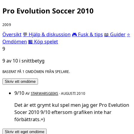
Pro Evolution Soccer 2010
2009
Översikt
💬 Hjälp & diskussion
🎮 Fusk & tips
📖 Guider
⭐
Omdömen
🏪 Köp spelet
9
9 av 10 i snittbetyg
BASERAT PÅ 1 OMDÖMEN FRÅN SPELARE.
Skriv ett omdöme
9/10
AV
STARWARSGEEKS
· AUGUSTI 2010
Det är ett grymt kul spel men jag ger Pro Evelution
Socer 2010 9/10 eftersom grafiken inte har
förbättrats.=)
Skriv ett eget omdöme