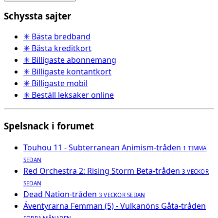
Schyssta sajter
✳ Bästa bredband
✳ Bästa kreditkort
✳ Billigaste abonnemang
✳ Billigaste kontantkort
✳ Billigaste mobil
✳ Beställ leksaker online
Spelsnack i forumet
Touhou 11 - Subterranean Animism-tråden
1 TIMMA
SEDAN
Red Orchestra 2: Rising Storm Beta-tråden
3 VECKOR
SEDAN
Dead Nation-tråden
3 VECKOR SEDAN
Äventyrarna Femman (5) - Vulkanöns Gåta-tråden