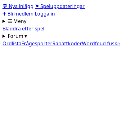
💬
Nya inlägg
⚑
Speluppdateringar
➕
Bli medlem
Logga in
☰ Meny
Bläddra efter spel
Forum ▾
Ordlista
Frågesporter
Rabattkoder
Wordfeud fusk
⌂