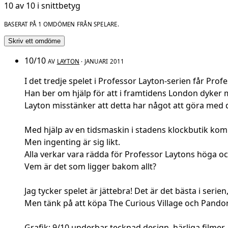
10 av 10 i snittbetyg
BASERAT PÅ 1 OMDÖMEN FRÅN SPELARE.
Skriv ett omdöme
10/10
AV
LAYTON
· JANUARI 2011
I det tredje spelet i Professor Layton-serien får Prof
Han ber om hjälp för att i framtidens London dyker
Layton misstänker att detta har något att göra me
Med hjälp av en tidsmaskin i stadens klockbutik komm
Men ingenting är sig likt.
Alla verkar vara rädda för Professor Laytons höga o
Vem är det som ligger bakom allt?
Jag tycker spelet är jättebra! Det är det bästa i serien
Men tänk på att köpa The Curious Village och Pandor
Grafik: 9/10 underbar tecknad design, härliga filmer.