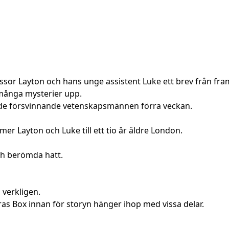
essor Layton och hans unge assistent Luke ett brev från framt
 många mysterier upp.
d de försvinnande vetenskapsmännen förra veckan.
er Layton och Luke till ett tio år äldre London.
ch berömda hatt.
, verkligen.
as Box innan för storyn hänger ihop med vissa delar.