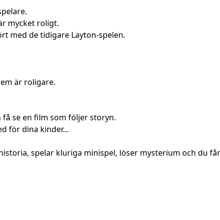
spelare.
r mycket roligt.
ört med de tidigare Layton-spelen.
dem är roligare.
n få se en film som följer storyn.
d för dina kinder...
 historia, spelar kluriga minispel, löser mysterium och du f