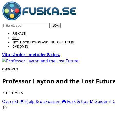
Sök
FUSKA.SE
SPEL
PROFESSOR LAYTON AND THE LOST FUTURE
OMDÖMEN
Vita tänder - metoder & tips.
OMDÖMEN
Professor Layton and the Lost Futur
2010 · LEVEL 5
Översikt
💬 Hjälp & diskussion
🎮 Fusk & tips
📖 Guider
⭐ 
10