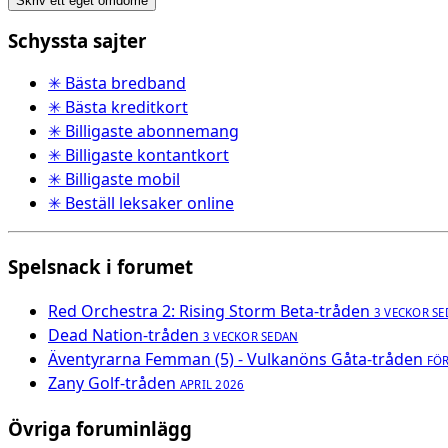
Skriv ett eget omdöme
Schyssta sajter
✳ Bästa bredband
✳ Bästa kreditkort
✳ Billigaste abonnemang
✳ Billigaste kontantkort
✳ Billigaste mobil
✳ Beställ leksaker online
Spelsnack i forumet
Red Orchestra 2: Rising Storm Beta-tråden
3 VECKOR S
Dead Nation-tråden
3 VECKOR SEDAN
Äventyrarna Femman (5) - Vulkanöns Gåta-tråden
FÖ
Zany Golf-tråden
APRIL 2026
Övriga foruminlägg