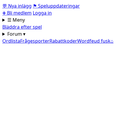
💬
Nya inlägg
⚑
Speluppdateringar
➕
Bli medlem
Logga in
☰ Meny
Bläddra efter spel
Forum ▾
Ordlista
Frågesporter
Rabattkoder
Wordfeud fusk
⌂