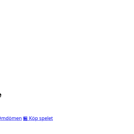
e
Omdömen
🏪 Köp spelet