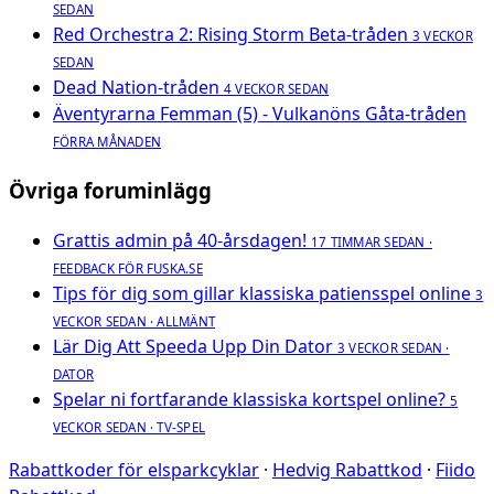
SEDAN
Red Orchestra 2: Rising Storm Beta-tråden
3 VECKOR
SEDAN
Dead Nation-tråden
4 VECKOR SEDAN
Äventyrarna Femman (5) - Vulkanöns Gåta-tråden
FÖRRA MÅNADEN
Övriga foruminlägg
Grattis admin på 40-årsdagen!
17 TIMMAR SEDAN ·
FEEDBACK FÖR FUSKA.SE
Tips för dig som gillar klassiska patiensspel online
3
VECKOR SEDAN · ALLMÄNT
Lär Dig Att Speeda Upp Din Dator
3 VECKOR SEDAN ·
DATOR
Spelar ni fortfarande klassiska kortspel online?
5
VECKOR SEDAN · TV-SPEL
Rabattkoder för elsparkcyklar
·
Hedvig Rabattkod
·
Fiido