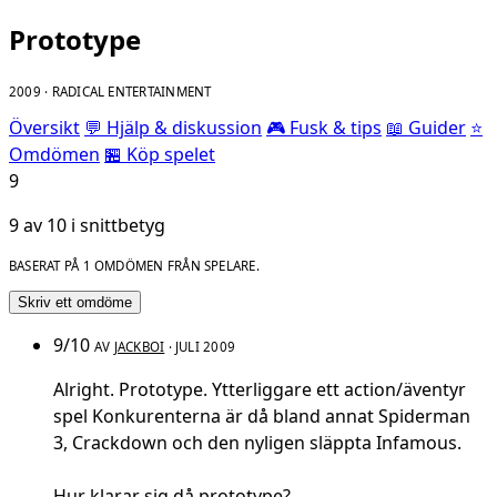
Prototype
2009 · RADICAL ENTERTAINMENT
Översikt
💬 Hjälp & diskussion
🎮 Fusk & tips
📖 Guider
⭐
Omdömen
🏪 Köp spelet
9
9 av 10 i snittbetyg
BASERAT PÅ 1 OMDÖMEN FRÅN SPELARE.
Skriv ett omdöme
9/10
AV
JACKBOI
· JULI 2009
Alright. Prototype. Ytterliggare ett action/äventyr
spel Konkurenterna är då bland annat Spiderman
3, Crackdown och den nyligen släppta Infamous.
Hur klarar sig då prototype?