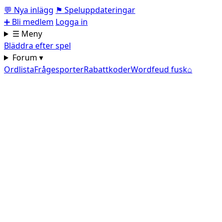
💬
Nya inlägg
⚑
Speluppdateringar
➕
Bli medlem
Logga in
☰ Meny
Bläddra efter spel
Forum ▾
Ordlista
Frågesporter
Rabattkoder
Wordfeud fusk
⌂