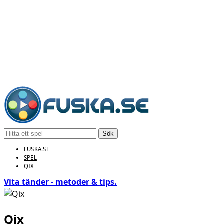
Sök
FUSKA.SE
SPEL
QIX
Vita tänder - metoder & tips.
Qix