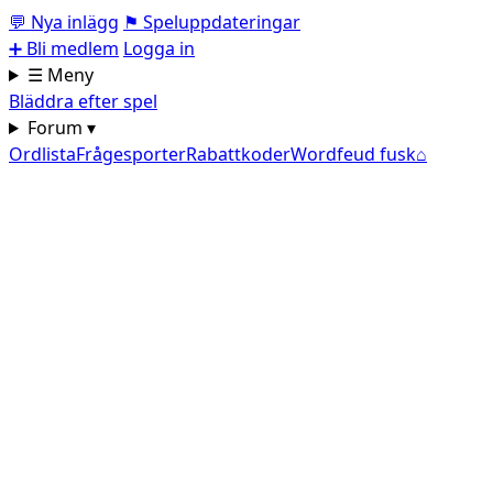
💬
Nya inlägg
⚑
Speluppdateringar
➕
Bli medlem
Logga in
☰ Meny
Bläddra efter spel
Forum ▾
Ordlista
Frågesporter
Rabattkoder
Wordfeud fusk
⌂