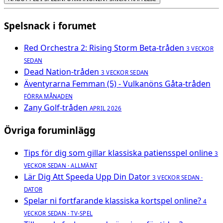
Spelsnack i forumet
Red Orchestra 2: Rising Storm Beta-tråden
3 VECKOR
SEDAN
Dead Nation-tråden
3 VECKOR SEDAN
Äventyrarna Femman (5) - Vulkanöns Gåta-tråden
FÖRRA MÅNADEN
Zany Golf-tråden
APRIL 2026
Övriga foruminlägg
Tips för dig som gillar klassiska patiensspel online
3
VECKOR SEDAN · ALLMÄNT
Lär Dig Att Speeda Upp Din Dator
3 VECKOR SEDAN ·
DATOR
Spelar ni fortfarande klassiska kortspel online?
4
VECKOR SEDAN · TV-SPEL