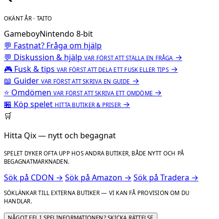
OKÄNT ÅR · TAITO
Gameboy
Nintendo 8-bit
💬 Fastnat? Fråga om hjälp
💬
Diskussion & hjälp
→
VAR FÖRST ATT STÄLLA EN FRÅGA
🎮
Fusk & tips
→
VAR FÖRST ATT DELA ETT FUSK ELLER TIPS
📖
Guider
→
VAR FÖRST ATT SKRIVA EN GUIDE
⭐
Omdömen
→
VAR FÖRST ATT SKRIVA ETT OMDÖME
🏪
Köp spelet
→
HITTA BUTIKER & PRISER
🛒
Hitta Qix — nytt och begagnat
SPELET DYKER OFTA UPP HOS ANDRA BUTIKER, BÅDE NYTT OCH PÅ
BEGAGNATMARKNADEN.
Sök på CDON →
Sök på Amazon →
Sök på Tradera →
SÖKLÄNKAR TILL EXTERNA BUTIKER — VI KAN FÅ PROVISION OM DU
HANDLAR.
NÅGOT FEL I SPELINFORMATIONEN? SKICKA RÄTTELSE