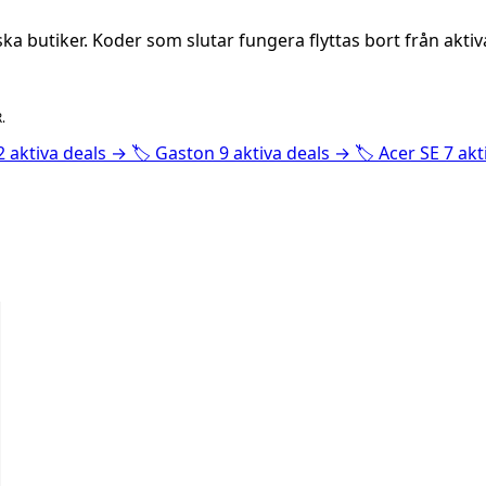
a butiker. Koder som slutar fungera flyttas bort från akti
.
2 aktiva deals
→
🏷️
Gaston
9 aktiva deals
→
🏷️
Acer SE
7 akt