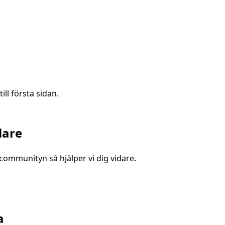
ill första sidan.
lare
a communityn så hjälper vi dig vidare.
a