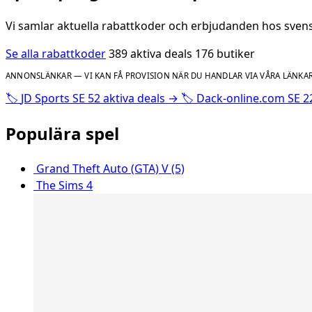
Vi samlar aktuella rabattkoder och erbjudanden hos svensk
Se alla rabattkoder
389 aktiva deals
176 butiker
ANNONSLÄNKAR — VI KAN FÅ PROVISION NÄR DU HANDLAR VIA VÅRA LÄNKAR
🏷️
JD Sports SE
52 aktiva deals
→
🏷️
Dack-online.com SE
2
Populära spel
Grand Theft Auto (GTA) V (5)
The Sims 4