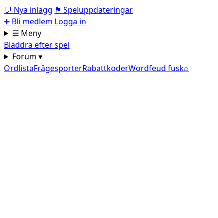
💬
Nya inlägg
⚑
Speluppdateringar
➕
Bli medlem
Logga in
☰ Meny
Bläddra efter spel
Forum ▾
Ordlista
Frågesporter
Rabattkoder
Wordfeud fusk
⌂