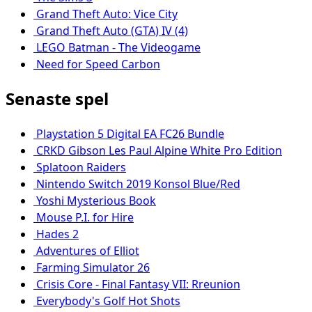
Grand Theft Auto: Vice City
Grand Theft Auto (GTA) IV (4)
LEGO Batman - The Videogame
Need for Speed Carbon
Senaste spel
Playstation 5 Digital EA FC26 Bundle
CRKD Gibson Les Paul Alpine White Pro Edition
Splatoon Raiders
Nintendo Switch 2019 Konsol Blue/Red
Yoshi Mysterious Book
Mouse P.I. for Hire
Hades 2
Adventures of Elliot
Farming Simulator 26
Crisis Core - Final Fantasy VII: Rreunion
Everybody's Golf Hot Shots