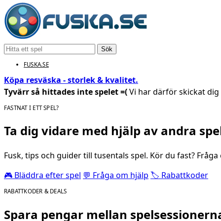
Sök
FUSKA.SE
Köpa resväska - storlek & kvalitet.
Tyvärr så hittades inte spelet =(
Vi har därför skickat dig t
FASTNAT I ETT SPEL?
Ta dig vidare med hjälp av andra spe
Fusk, tips och guider till tusentals spel. Kör du fast? Fråg
🎮 Bläddra efter spel
💬 Fråga om hjälp
🏷️ Rabattkoder
RABATTKODER & DEALS
Spara pengar mellan spelsessionern