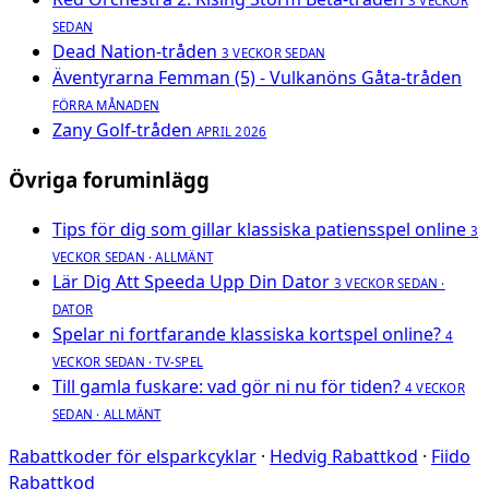
3 VECKOR
SEDAN
Dead Nation-tråden
3 VECKOR SEDAN
Äventyrarna Femman (5) - Vulkanöns Gåta-tråden
FÖRRA MÅNADEN
Zany Golf-tråden
APRIL 2026
Övriga foruminlägg
Tips för dig som gillar klassiska patiensspel online
3
VECKOR SEDAN · ALLMÄNT
Lär Dig Att Speeda Upp Din Dator
3 VECKOR SEDAN ·
DATOR
Spelar ni fortfarande klassiska kortspel online?
4
VECKOR SEDAN · TV-SPEL
Till gamla fuskare: vad gör ni nu för tiden?
4 VECKOR
SEDAN · ALLMÄNT
Rabattkoder för elsparkcyklar
·
Hedvig Rabattkod
·
Fiido
Rabattkod