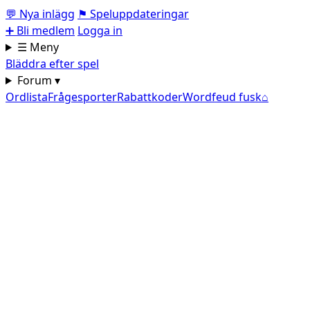
💬
Nya inlägg
⚑
Speluppdateringar
➕
Bli medlem
Logga in
☰ Meny
Bläddra efter spel
Forum ▾
Ordlista
Frågesporter
Rabattkoder
Wordfeud fusk
⌂