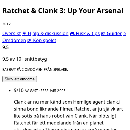
Ratchet & Clank 3: Up Your Arsenal
2012
Översikt
💬 Hjälp & diskussion
🎮 Fusk & tips
📖 Guider
⭐
Omdömen
🏪 Köp spelet
9.5
9.5 av 10 i snittbetyg
BASERAT PÅ 2 OMDÖMEN FRÅN SPELARE.
Skriv ett omdöme
9/10
AV GÄST · FEBRUARI 2005
Clank är nu mer känd som Hemlige agent clank,i
sinna bond liknande filmer. Ratchet är ju självklart
lite sotis på hans robot vän Clank. När plötsligt
Ratchet får ett medelande från en planet
attackerad av Therenoids som är små monster