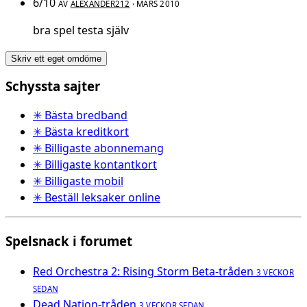
6/10
AV
ALEXANDER212
· MARS 2010
bra spel testa själv
Skriv ett eget omdöme
Schyssta sajter
✳ Bästa bredband
✳ Bästa kreditkort
✳ Billigaste abonnemang
✳ Billigaste kontantkort
✳ Billigaste mobil
✳ Beställ leksaker online
Spelsnack i forumet
Red Orchestra 2: Rising Storm Beta-tråden
3 VECKOR
SEDAN
Dead Nation-tråden
3 VECKOR SEDAN