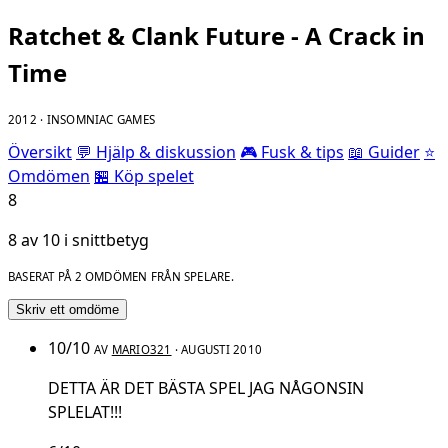
Ratchet & Clank Future - A Crack in
Time
2012 · INSOMNIAC GAMES
Översikt
💬 Hjälp & diskussion
🎮 Fusk & tips
📖 Guider
⭐
Omdömen
🏪 Köp spelet
8
8 av 10 i snittbetyg
BASERAT PÅ 2 OMDÖMEN FRÅN SPELARE.
Skriv ett omdöme
10/10
AV
MARIO321
· AUGUSTI 2010
DETTA ÄR DET BÄSTA SPEL JAG NÅGONSIN
SPLELAT!!!