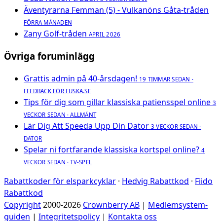
Äventyrarna Femman (5) - Vulkanöns Gåta-tråden
FÖRRA MÅNADEN
Zany Golf-tråden
APRIL 2026
Övriga foruminlägg
Grattis admin på 40-årsdagen!
19 TIMMAR SEDAN ·
FEEDBACK FÖR FUSKA.SE
Tips för dig som gillar klassiska patiensspel online
3
VECKOR SEDAN · ALLMÄNT
Lär Dig Att Speeda Upp Din Dator
3 VECKOR SEDAN ·
DATOR
Spelar ni fortfarande klassiska kortspel online?
4
VECKOR SEDAN · TV-SPEL
Rabattkoder för elsparkcyklar
·
Hedvig Rabattkod
·
Fiido
Rabattkod
Copyright
2000-2026
Crownberry AB
|
Medlemsystem-
guiden
|
Integritetspolicy
|
Kontakta oss