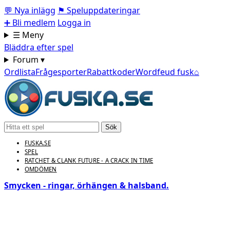
💬
Nya inlägg
⚑
Speluppdateringar
➕
Bli medlem
Logga in
☰ Meny
Bläddra efter spel
Forum ▾
Ordlista
Frågesporter
Rabattkoder
Wordfeud fusk
⌂
Sök
FUSKA.SE
SPEL
RATCHET & CLANK FUTURE - A CRACK IN TIME
OMDÖMEN
Smycken - ringar, örhängen & halsband.