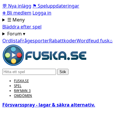
💬
Nya inlägg
⚑
Speluppdateringar
➕
Bli medlem
Logga in
☰ Meny
Bläddra efter spel
Forum ▾
Ordlista
Frågesporter
Rabattkoder
Wordfeud fusk
⌂
Sök
FUSKA.SE
SPEL
RAYMAN 3
OMDÖMEN
Försvarsspray - lagar & säkra alternativ.