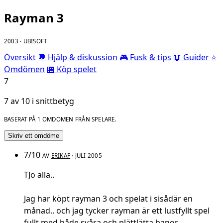
Rayman 3
2003 · UBISOFT
Översikt
💬 Hjälp & diskussion
🎮 Fusk & tips
📖 Guider
⭐
Omdömen
🏪 Köp spelet
7
7 av 10 i snittbetyg
BASERAT PÅ 1 OMDÖMEN FRÅN SPELARE.
Skriv ett omdöme
7/10
AV
ERIKAF
· JULI 2005
TJo alla..
Jag har köpt rayman 3 och spelat i sisådär en
månad.. och jag tycker rayman är ett lustfyllt spel
fullt med både svåra och plättlätta banor..