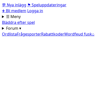
💬
Nya inlägg
⚑
Speluppdateringar
➕
Bli medlem
Logga in
☰ Meny
Bläddra efter spel
Forum ▾
Ordlista
Frågesporter
Rabattkoder
Wordfeud fusk
⌂