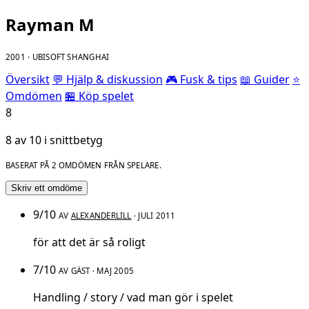
Rayman M
2001 · UBISOFT SHANGHAI
Översikt
💬 Hjälp & diskussion
🎮 Fusk & tips
📖 Guider
⭐
Omdömen
🏪 Köp spelet
8
8 av 10 i snittbetyg
BASERAT PÅ 2 OMDÖMEN FRÅN SPELARE.
Skriv ett omdöme
9/10
AV
ALEXANDERLILL
· JULI 2011
för att det är så roligt
7/10
AV GÄST · MAJ 2005
Handling / story / vad man gör i spelet