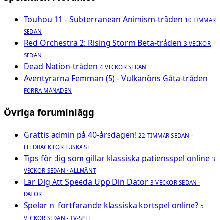
Touhou 11 - Subterranean Animism-tråden
10 TIMMAR
SEDAN
Red Orchestra 2: Rising Storm Beta-tråden
3 VECKOR
SEDAN
Dead Nation-tråden
4 VECKOR SEDAN
Äventyrarna Femman (5) - Vulkanöns Gåta-tråden
FÖRRA MÅNADEN
Övriga foruminlägg
Grattis admin på 40-årsdagen!
22 TIMMAR SEDAN ·
FEEDBACK FÖR FUSKA.SE
Tips för dig som gillar klassiska patiensspel online
3
VECKOR SEDAN · ALLMÄNT
Lär Dig Att Speeda Upp Din Dator
3 VECKOR SEDAN ·
DATOR
Spelar ni fortfarande klassiska kortspel online?
5
VECKOR SEDAN · TV-SPEL