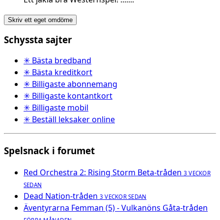
Skriv ett eget omdöme
Schyssta sajter
✳ Bästa bredband
✳ Bästa kreditkort
✳ Billigaste abonnemang
✳ Billigaste kontantkort
✳ Billigaste mobil
✳ Beställ leksaker online
Spelsnack i forumet
Red Orchestra 2: Rising Storm Beta-tråden
3 VECKOR
SEDAN
Dead Nation-tråden
3 VECKOR SEDAN
Äventyrarna Femman (5) - Vulkanöns Gåta-tråden