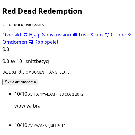
Red Dead Redemption
2010 · ROCKSTAR GAMES
Översikt
💬 Hjälp & diskussion
🎮 Fusk & tips
📖 Guider
⭐
Omdömen
🏪 Köp spelet
9.8
9.8 av 10 i snittbetyg
BASERAT PÅ 5 OMDÖMEN FRÅN SPELARE.
Skriv ett omdöme
10/10
AV
HAPPYADAM
· FEBRUARI 2012
wow va bra
10/10
AV
ZAZAZA
· JULI 2011