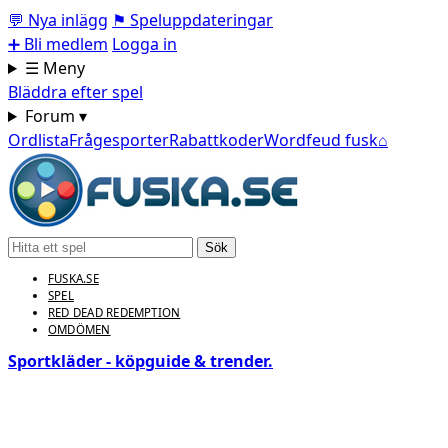
💬
Nya inlägg
⚑
Speluppdateringar
➕
Bli medlem
Logga in
☰ Meny
Bläddra efter spel
Forum ▾
Ordlista
Frågesporter
Rabattkoder
Wordfeud fusk
⌂
Sök
FUSKA.SE
SPEL
RED DEAD REDEMPTION
OMDÖMEN
Sportkläder - köpguide & trender.