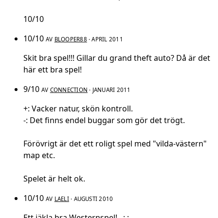
10/10
10/10
AV
BLOOPER88
· APRIL 2011
Skit bra spel!!! Gillar du grand theft auto? Då är det
här ett bra spel!
9/10
AV
CONNECTION
· JANUARI 2011
+: Vacker natur, skön kontroll.
-: Det finns endel buggar som gör det trögt.
Förövrigt är det ett roligt spel med "vilda-västern"
map etc.
Spelet är helt ok.
10/10
AV
LAELI
· AUGUSTI 2010
Ett jäkla bra Westernspel! ..:.:..