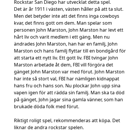
Rockstar San Diego har utvecklat detta spel.
Det är år 1911 i västen, västen håller på att ta slut.
Men det betyder inte att det finns inga cowboys
kvar, det finns gott om dem. Man spelar som
personen John Marston, John Marston har levt ett
hårt liv och varit medlem i ett gäng. Men nu
ändrades John Marston, han har en familj, John
Marston och hans familj flyttar till en bondgård för
att starta ett nytt liv. Ett gott liv. FBI tvingar John
Marston arbetade åt dem, FBI vill förgöra det
gänget John Marston var med förut. John Marston
har inte så stort val, FBI har nämligen kidnappat
hans fru och hans son. Nu plockar John upp sina
vapen igen för att rädda sin familj. Man ska ta död
på gänget, John jagar sina gamla vänner, som han
brukade döda folk med förut.
Riktigt roligt spel, rekommenderas att köpa. Det
liknar de andra rockstar spelen.