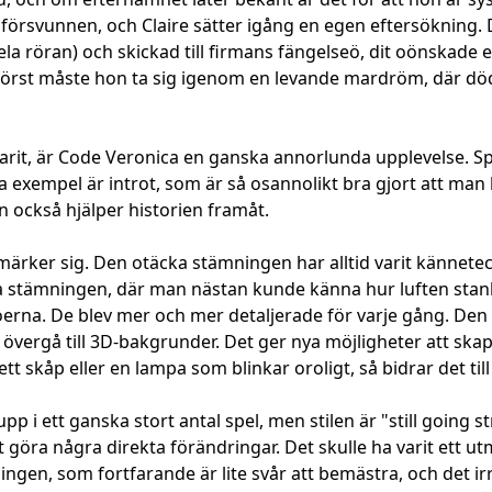
e försvunnen, och Claire sätter igång en egen eftersökning. D
la röran) och skickad till firmans fängelseö, dit oönskade 
Men först måste hon ta sig igenom en levande mardröm, där d
rit, är Code Veronica en ganska annorlunda upplevelse. Sp
 Ett bra exempel är introt, som är så osannolikt bra gjort a
 också hjälper historien framåt.
rker sig. Den otäcka stämningen har alltid varit känneteckn
tämningen, där man nästan kunde känna hur luften stank av
jöerna. De blev mer och mer detaljerade för varje gång. De
vergå till 3D-bakgrunder. Det ger nya möjligheter att skapa 
tt skåp eller en lampa som blinkar oroligt, så bidrar det ti
i ett ganska stort antal spel, men stilen är "still going st
ra några direkta förändringar. Det skulle ha varit ett utmär
ingen, som fortfarande är lite svår att bemästra, och det irr