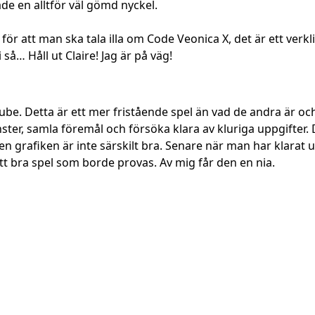
ade en alltför väl gömd nyckel.
för att man ska tala illa om Code Veonica X, det är ett verkl
så… Håll ut Claire! Jag är på väg!
cube. Detta är ett mer fristående spel än vad de andra är och
ter, samla föremål och försöka klara av kluriga uppgifter. 
 grafiken är inte särskilt bra. Senare när man har klarat ut
tt bra spel som borde provas. Av mig får den en nia.