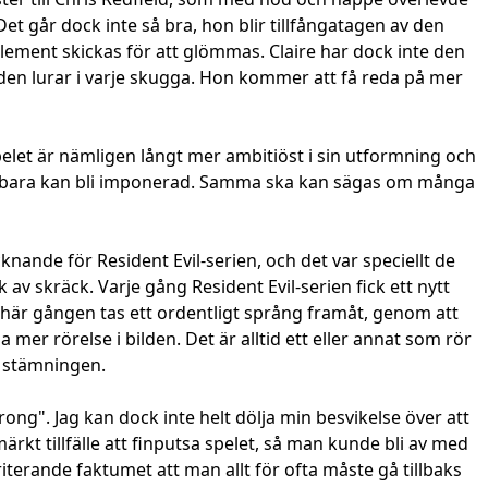
et går dock inte så bra, hon blir tillfångatagen av den
element skickas för att glömmas. Claire har dock inte den
öden lurar i varje skugga. Hon kommer att få reda på mer
elet är nämligen långt mer ambitiöst i sin utformning och
tt man bara kan bli imponerad. Samma ska kan sägas om många
ande för Resident Evil-serien, och det var speciellt de
 skräck. Varje gång Resident Evil-serien fick ett nytt
n här gången tas ett ordentligt språng framåt, genom att
mer rörelse i bilden. Det är alltid ett eller annat som rör
ll stämningen.
rong". Jag kan dock inte helt dölja min besvikelse över att
kt tillfälle att finputsa spelet, så man kunde bli av med
iterande faktumet att man allt för ofta måste gå tillbaks