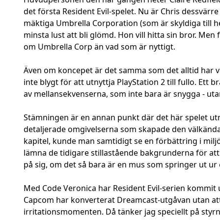
det första Resident Evil-spelet. Nu är Chris dessvärr
mäktiga Umbrella Corporation (som är skyldiga till he
minsta lust att bli glömd. Hon vill hitta sin bror. 
om Umbrella Corp än vad som är nyttigt.
Även om koncepet är det samma som det alltid har va
inte blygt för att utnyttja PlayStation 2 till fullo.
av mellansekvenserna, som inte bara är snygga - utan
Stämningen är en annan punkt där det här spelet utmä
detaljerade omgivelserna som skapade den välkända s
kapitel, kunde man samtidigt se en förbättring i mil
lämna de tidigare stillastående bakgrunderna för att ö
på sig, om det så bara är en mus som springer ut ur e
Med Code Veronica har Resident Evil-serien kommit upp 
Capcom har konverterat Dreamcast-utgåvan utan att gö
irritationsmomenten. Då tänker jag speciellt på styrn