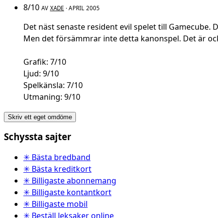
8/10
AV
XADE
· APRIL 2005
Det näst senaste resident evil spelet till Gamecube. De
Men det försämmrar inte detta kanonspel. Det är ocks
Grafik: 7/10
Ljud: 9/10
Spelkänsla: 7/10
Utmaning: 9/10
Skriv ett eget omdöme
Schyssta sajter
✳ Bästa bredband
✳ Bästa kreditkort
✳ Billigaste abonnemang
✳ Billigaste kontantkort
✳ Billigaste mobil
✳ Beställ leksaker online