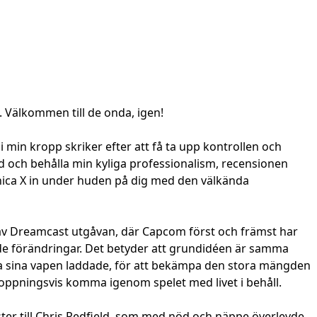
. Välkommen till de onda, igen!
 i min kropp skriker efter att få ta upp kontrollen och
 och behålla min kyliga professionalism, recensionen
eronica X in under huden på dig med den välkända
ng av Dreamcast utgåvan, där Capcom först och främst har
nde förändringar. Det betyder att grundidéen är samma
ålla sina vapen laddade, för att bekämpa den stora mängden
hoppningsvis komma igenom spelet med livet i behåll.
ter till Chris Redfield, som med nöd och näppe överlevde