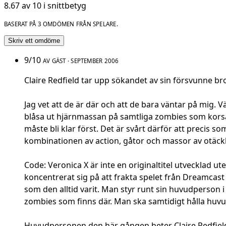
8.67 av 10 i snittbetyg
BASERAT PÅ 3 OMDÖMEN FRÅN SPELARE.
Skriv ett omdöme
9/10
AV GÄST · SEPTEMBER 2006
Claire Redfield tar upp sökandet av sin försvunne bro
Jag vet att de är där och att de bara väntar på mig. V
blåsa ut hjärnmassan på samtliga zombies som korsa
måste bli klar först. Det är svårt därför att precis 
kombinationen av action, gåtor och massor av otäckh
Code: Veronica X är inte en originaltitel utvecklad 
koncentrerat sig på att frakta spelet från Dreamcas
som den alltid varit. Man styr runt sin huvudperson 
zombies som finns där. Man ska samtidigt hålla huvu
Huvudpersonen den här gången heter Claire Redfield,