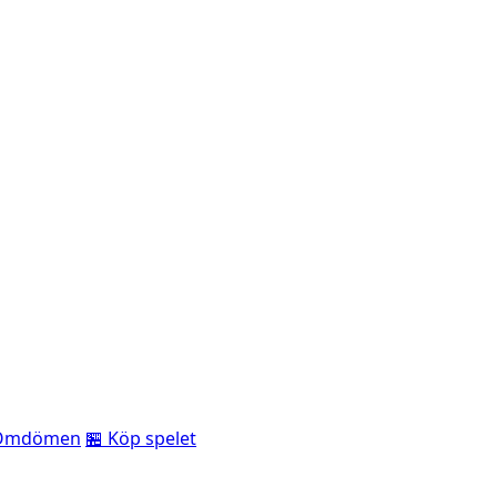
Omdömen
🏪 Köp spelet