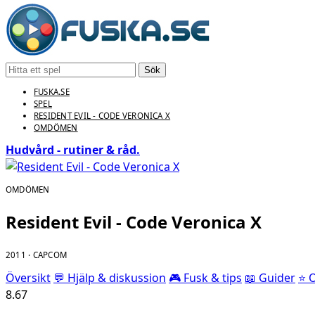
Sök
FUSKA.SE
SPEL
RESIDENT EVIL - CODE VERONICA X
OMDÖMEN
Hudvård - rutiner & råd.
OMDÖMEN
Resident Evil - Code Veronica X
2011 · CAPCOM
Översikt
💬 Hjälp & diskussion
🎮 Fusk & tips
📖 Guider
⭐ 
8.67