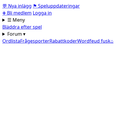
💬
Nya inlägg
⚑
Speluppdateringar
➕
Bli medlem
Logga in
☰ Meny
Bläddra efter spel
Forum ▾
Ordlista
Frågesporter
Rabattkoder
Wordfeud fusk
⌂