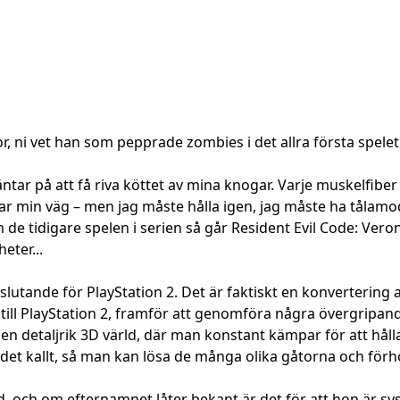
r, ni vet han som pepprade zombies i det allra första spelet
äntar på att få riva köttet av mina knogar. Varje muskelfiber
r min väg – men jag måste hålla igen, jag måste ha tålamod
som de tidigare spelen i serien så går Resident Evil Code: V
eter...
uteslutande för PlayStation 2. Det är faktiskt en konverteri
t till PlayStation 2, framför att genomföra några övergripa
i en detaljrik 3D värld, där man konstant kämpar för att h
det kallt, så man kan lösa de många olika gåtorna och för
 och om efternamnet låter bekant är det för att hon är sys