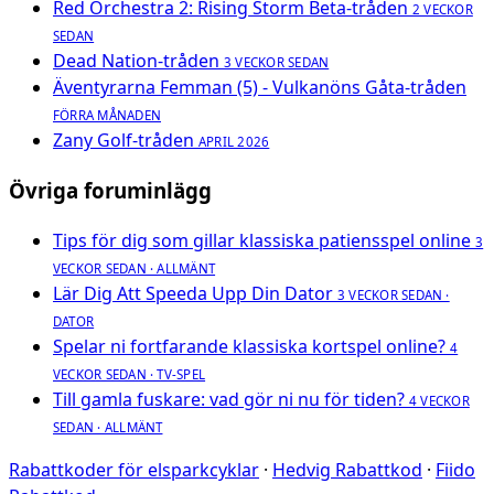
Red Orchestra 2: Rising Storm Beta-tråden
2 VECKOR
SEDAN
Dead Nation-tråden
3 VECKOR SEDAN
Äventyrarna Femman (5) - Vulkanöns Gåta-tråden
FÖRRA MÅNADEN
Zany Golf-tråden
APRIL 2026
Övriga foruminlägg
Tips för dig som gillar klassiska patiensspel online
3
VECKOR SEDAN · ALLMÄNT
Lär Dig Att Speeda Upp Din Dator
3 VECKOR SEDAN ·
DATOR
Spelar ni fortfarande klassiska kortspel online?
4
VECKOR SEDAN · TV-SPEL
Till gamla fuskare: vad gör ni nu för tiden?
4 VECKOR
SEDAN · ALLMÄNT
Rabattkoder för elsparkcyklar
·
Hedvig Rabattkod
·
Fiido