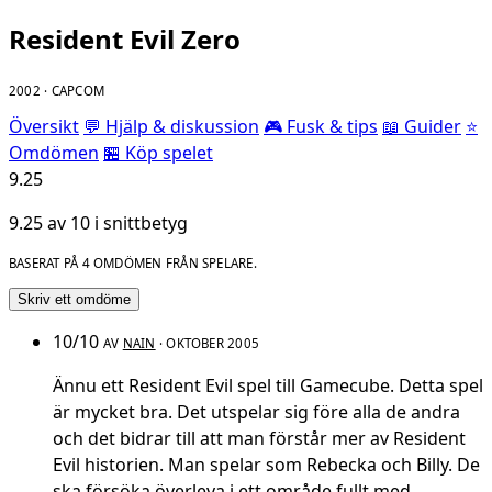
Resident Evil Zero
2002 · CAPCOM
Översikt
💬 Hjälp & diskussion
🎮 Fusk & tips
📖 Guider
⭐
Omdömen
🏪 Köp spelet
9.25
9.25 av 10 i snittbetyg
BASERAT PÅ 4 OMDÖMEN FRÅN SPELARE.
Skriv ett omdöme
10/10
AV
NAIN
· OKTOBER 2005
Ännu ett Resident Evil spel till Gamecube. Detta spel
är mycket bra. Det utspelar sig före alla de andra
och det bidrar till att man förstår mer av Resident
Evil historien. Man spelar som Rebecka och Billy. De
ska försöka överleva i ett område fullt med