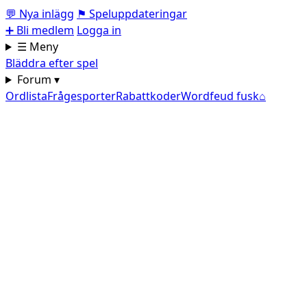
💬
Nya inlägg
⚑
Speluppdateringar
➕
Bli medlem
Logga in
☰ Meny
Bläddra efter spel
Forum ▾
Ordlista
Frågesporter
Rabattkoder
Wordfeud fusk
⌂