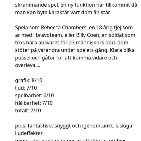
skrämmande spel. en ny funktion har tillkommit då
man kan byta karaktär vart dom än står.
Spela som Rebecca Chambers, en 18 årig tjej som
är med i bravoteam. eller Billy Coen, en soldat som
tros bära ansvaret för 23 människors död. dom
stöter på varandra under spelets gång. Klara olika
pussel och gåtor för att komma vidare och
överleva....
grafik: 8/10
ljud: 7/10
spelbarhet: 6/10
hållbarhet: 7/10
totalt: 7/10
plus: fantastiskt snyggt och igenomtänkt. läskiga
ljudeffekter
minus: det enda man gör är att skjuta zombies.