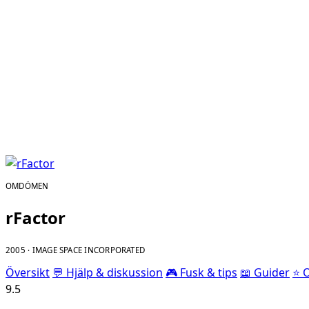
OMDÖMEN
rFactor
2005 · IMAGE SPACE INCORPORATED
Översikt
💬 Hjälp & diskussion
🎮 Fusk & tips
📖 Guider
⭐ 
9.5