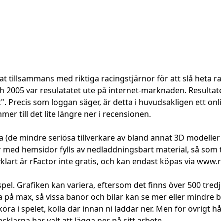
bat tillsammans med riktiga racingstjärnor för att slå heta
och 2005 var resulatatet ute på internet-marknaden. Resulta
 Precis som loggan säger, är detta i huvudsakligen ett onlin
mer till det lite längre ner i recensionen.
rna (de mindre seriösa tillverkare av bland annat 3D modeller 
r med hemsidor fylls av nedladdningsbart material, så som
lvklart är rFactor inte gratis, och kan endast köpas via www.r
spel. Grafiken kan variera, eftersom det finns över 500 tre
rna på max, så vissa banor och bilar kan se mer eller mindr
köra i spelet, kolla där innan ni laddar ner. Men för övrigt hå
cklarna har valt att lägga ner på sitt arbete.