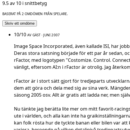
9.5 av 10 i snittbetyg
BASERAT PÅ 2 OMDÖMEN FRÅN SPELARE.
Skriv ett omdöme
10/10
AV GÄST · JUNI 2007
Image Space Incorporated, även kallade ISI, har job
Deras stora satsning började för ett par år sedan, 
rFactor, med logotypen "Costomize. Control. Connect".
vänligt, eftersom AI:n i rFactor är otrolig. Jag återkom
rFactor är i stort sätt gjort för tredjeparts utveckla
dem att göra och dela med sig av sina verk. Mängde
säsong 2005 osv. Allt är gratis att ladda ner, men sjä
Nu tänkte jag berätta lite mer om mitt favorit-racing
ute i världen, och alla kan inte ha graikinställninga
kan folk rösta hur de tyckte banan eller bilen var att 
variera, beroende på vilken detaljnivå tredjepartsutve