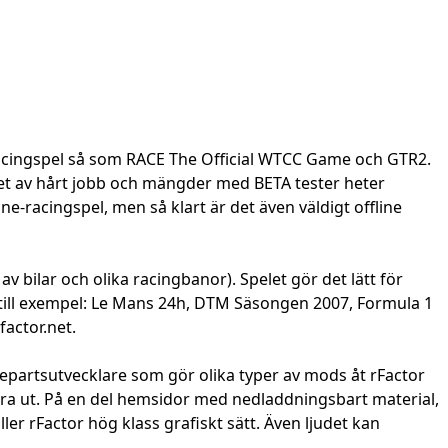
 racingspel så som RACE The Official WTCC Game och GTR2.
tet av hårt jobb och mängder med BETA tester heter
e-racingspel, men så klart är det även väldigt offline
av bilar och olika racingbanor). Spelet gör det lätt för
 till exempel: Le Mans 24h, DTM Säsongen 2007, Formula 1
factor.net.
djepartsutvecklare som gör olika typer av mods åt rFactor
e bra ut. På en del hemsidor med nedladdningsbart material,
ller rFactor hög klass grafiskt sätt. Även ljudet kan