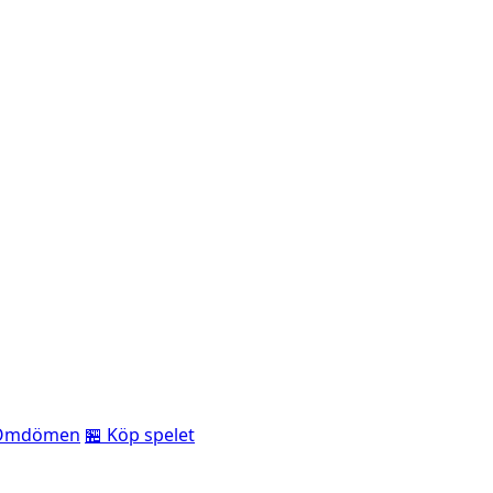
Omdömen
🏪 Köp spelet