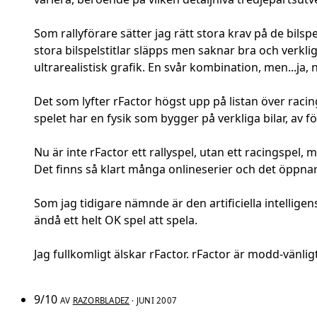
Som rallyförare sätter jag rätt stora krav på de bilspe
stora bilspelstitlar släpps men saknar bra och verklig 
ultrarealistisk grafik. En svår kombination, men...ja, n
Det som lyfter rFactor högst upp på listan över racing
spelet har en fysik som bygger på verkliga bilar, av
Nu är inte rFactor ett rallyspel, utan ett racingspel, 
Det finns så klart många onlineserier och det öppnar 
Som jag tidigare nämnde är den artificiella intelligen
ändå ett helt OK spel att spela.
Jag fullkomligt älskar rFactor. rFactor är modd-vänlig
9/10
AV
RAZORBLADEZ
· JUNI 2007