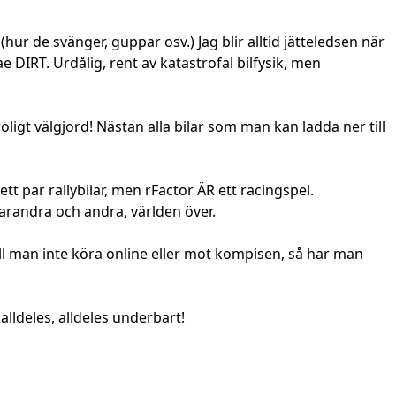
(hur de svänger, guppar osv.) Jag blir alltid jätteledsen när
ae DIRT. Urdålig, rent av katastrofal bilfysik, men
oligt välgjord! Nästan alla bilar som man kan ladda ner till
tt par rallybilar, men rFactor ÄR ett racingspel.
varandra och andra, världen över.
vill man inte köra online eller mot kompisen, så har man
alldeles, alldeles underbart!