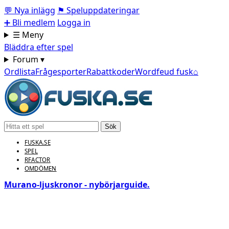
💬
Nya inlägg
⚑
Speluppdateringar
➕
Bli medlem
Logga in
☰ Meny
Bläddra efter spel
Forum ▾
Ordlista
Frågesporter
Rabattkoder
Wordfeud fusk
⌂
Sök
FUSKA.SE
SPEL
RFACTOR
OMDÖMEN
Murano‑ljuskronor - nybörjarguide.