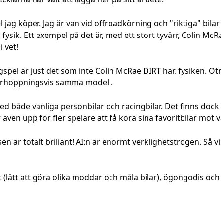
l jag köper. Jag är van vid offroadkörning och "riktiga" bilar 
fysik. Ett exempel på det är, med ett stort tyvärr, Colin McR
i vet!
spel är just det som inte Colin McRae DIRT har, fysiken. Otr
 förhoppningsvis samma modell.
med både vanliga personbilar och racingbilar. Det finns dock e
även upp för fler spelare att få köra sina favoritbilar mot 
sen är totalt briliant! AI:n är enormt verklighetstrogen. Så 
t (lätt att göra olika moddar och måla bilar), ögongodis och 