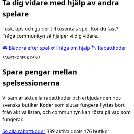
Ta dig vidare med hjälp av andra
spelare
Fusk, tips och guider till tusentals spel. Kör du fast?
Fråga communityn så hjälper vi dig vidare.
🎮 Bläddra efter spel
💬 Fråga om hjälp
🏷️ Rabattkoder
RABATTKODER & DEALS
Spara pengar mellan
spelsessionerna
Vi samlar aktuella rabattkoder och erbjudanden hos
svenska butiker. Koder som slutar fungera flyttas bort
från aktiva listan, och communityn kan rösta på vad som
fungerar.
Se alla rabattkoder
389 aktiva deals
176 butiker