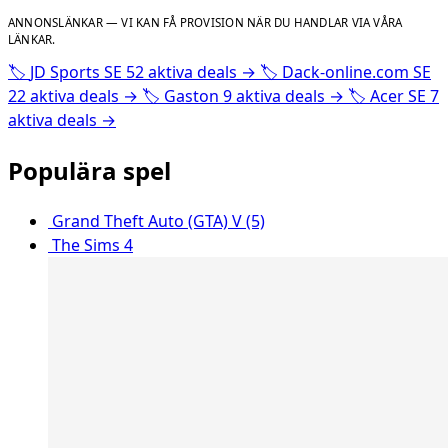
ANNONSLÄNKAR — VI KAN FÅ PROVISION NÄR DU HANDLAR VIA VÅRA
LÄNKAR.
🏷️
JD Sports SE
52 aktiva deals
→
🏷️
Dack-online.com SE
22 aktiva deals
→
🏷️
Gaston
9 aktiva deals
→
🏷️
Acer SE
7
aktiva deals
→
Populära spel
Grand Theft Auto (GTA) V (5)
The Sims 4