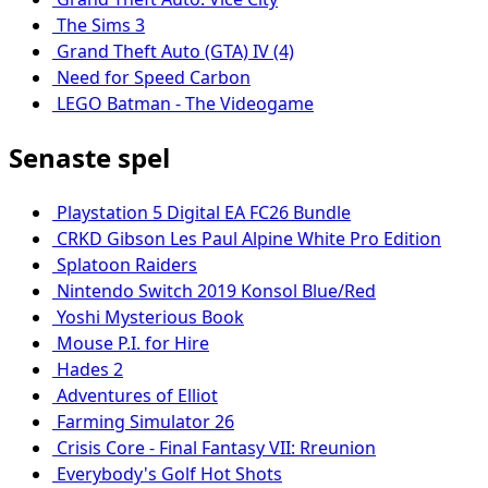
The Sims 3
Grand Theft Auto (GTA) IV (4)
Need for Speed Carbon
LEGO Batman - The Videogame
Senaste spel
Playstation 5 Digital EA FC26 Bundle
CRKD Gibson Les Paul Alpine White Pro Edition
Splatoon Raiders
Nintendo Switch 2019 Konsol Blue/Red
Yoshi Mysterious Book
Mouse P.I. for Hire
Hades 2
Adventures of Elliot
Farming Simulator 26
Crisis Core - Final Fantasy VII: Rreunion
Everybody's Golf Hot Shots