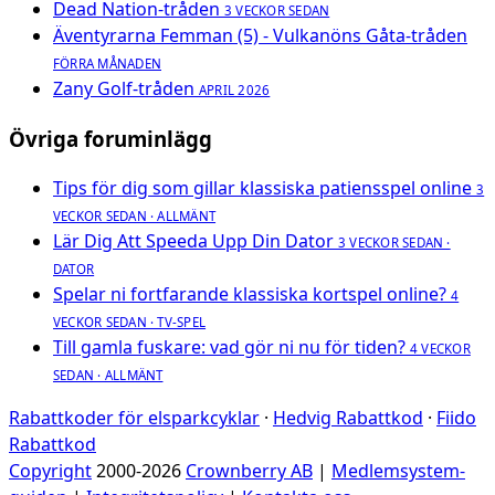
Dead Nation-tråden
3 VECKOR SEDAN
Äventyrarna Femman (5) - Vulkanöns Gåta-tråden
FÖRRA MÅNADEN
Zany Golf-tråden
APRIL 2026
Övriga foruminlägg
Tips för dig som gillar klassiska patiensspel online
3
VECKOR SEDAN · ALLMÄNT
Lär Dig Att Speeda Upp Din Dator
3 VECKOR SEDAN ·
DATOR
Spelar ni fortfarande klassiska kortspel online?
4
VECKOR SEDAN · TV-SPEL
Till gamla fuskare: vad gör ni nu för tiden?
4 VECKOR
SEDAN · ALLMÄNT
Rabattkoder för elsparkcyklar
·
Hedvig Rabattkod
·
Fiido
Rabattkod
Copyright
2000-2026
Crownberry AB
|
Medlemsystem-