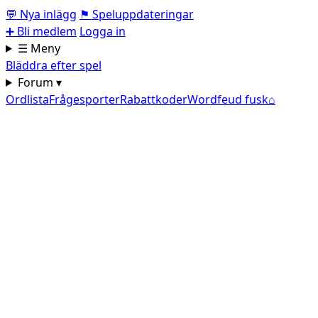
💬
Nya inlägg
⚑
Speluppdateringar
➕
Bli medlem
Logga in
☰ Meny
Bläddra efter spel
Forum ▾
Ordlista
Frågesporter
Rabattkoder
Wordfeud fusk
⌂