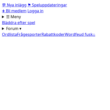
💬
Nya inlägg
⚑
Speluppdateringar
➕
Bli medlem
Logga in
☰ Meny
Bläddra efter spel
Forum ▾
Ordlista
Frågesporter
Rabattkoder
Wordfeud fusk
⌂