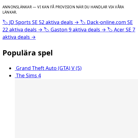
ANNONSLÄNKAR — VI KAN FÅ PROVISION NÄR DU HANDLAR VIA VÅRA
LÄNKAR.
🏷️
JD Sports SE
52 aktiva deals
→
🏷️
Dack-online.com SE
22 aktiva deals
→
🏷️
Gaston
9 aktiva deals
→
🏷️
Acer SE
7
aktiva deals
→
Populära spel
Grand Theft Auto (GTA) V (5)
The Sims 4