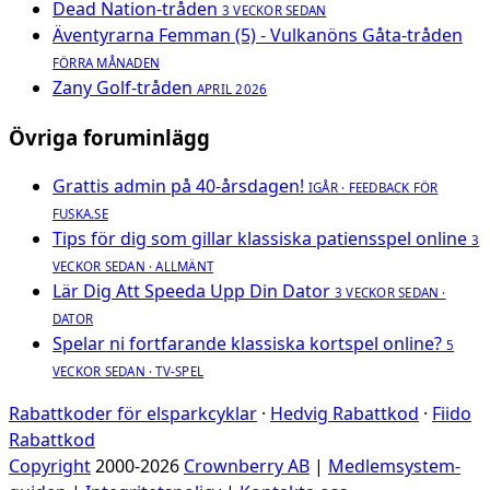
Dead Nation-tråden
3 VECKOR SEDAN
Äventyrarna Femman (5) - Vulkanöns Gåta-tråden
FÖRRA MÅNADEN
Zany Golf-tråden
APRIL 2026
Övriga foruminlägg
Grattis admin på 40-årsdagen!
IGÅR · FEEDBACK FÖR
FUSKA.SE
Tips för dig som gillar klassiska patiensspel online
3
VECKOR SEDAN · ALLMÄNT
Lär Dig Att Speeda Upp Din Dator
3 VECKOR SEDAN ·
DATOR
Spelar ni fortfarande klassiska kortspel online?
5
VECKOR SEDAN · TV-SPEL
Rabattkoder för elsparkcyklar
·
Hedvig Rabattkod
·
Fiido
Rabattkod
Copyright
2000-2026
Crownberry AB
|
Medlemsystem-