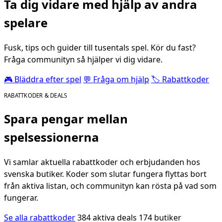
Ta dig vidare med hjälp av andra
spelare
Fusk, tips och guider till tusentals spel. Kör du fast?
Fråga communityn så hjälper vi dig vidare.
🎮 Bläddra efter spel
💬 Fråga om hjälp
🏷️ Rabattkoder
RABATTKODER & DEALS
Spara pengar mellan
spelsessionerna
Vi samlar aktuella rabattkoder och erbjudanden hos
svenska butiker. Koder som slutar fungera flyttas bort
från aktiva listan, och communityn kan rösta på vad som
fungerar.
Se alla rabattkoder
384 aktiva deals
174 butiker