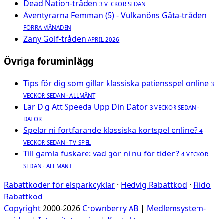
Dead Nation-tråden
3 VECKOR SEDAN
Äventyrarna Femman (5) - Vulkanöns Gåta-tråden
FÖRRA MÅNADEN
Zany Golf-tråden
APRIL 2026
Övriga foruminlägg
Tips för dig som gillar klassiska patiensspel online
3
VECKOR SEDAN · ALLMÄNT
Lär Dig Att Speeda Upp Din Dator
3 VECKOR SEDAN ·
DATOR
Spelar ni fortfarande klassiska kortspel online?
4
VECKOR SEDAN · TV-SPEL
Till gamla fuskare: vad gör ni nu för tiden?
4 VECKOR
SEDAN · ALLMÄNT
Rabattkoder för elsparkcyklar
·
Hedvig Rabattkod
·
Fiido
Rabattkod
Copyright
2000-2026
Crownberry AB
|
Medlemsystem-