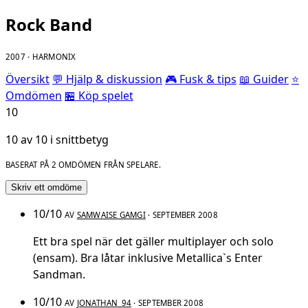
Rock Band
2007 · HARMONIX
Översikt
💬 Hjälp & diskussion
🎮 Fusk & tips
📖 Guider
⭐
Omdömen
🏪 Köp spelet
10
10 av 10 i snittbetyg
BASERAT PÅ 2 OMDÖMEN FRÅN SPELARE.
Skriv ett omdöme
10/10
AV
SAMWAISE GAMGI
· SEPTEMBER 2008
Ett bra spel när det gäller multiplayer och solo
(ensam). Bra låtar inklusive Metallica`s Enter
Sandman.
10/10
AV
JONATHAN_94
· SEPTEMBER 2008