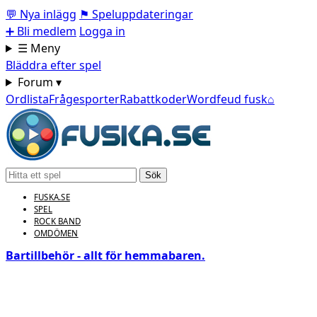
💬
Nya inlägg
⚑
Speluppdateringar
➕
Bli medlem
Logga in
☰ Meny
Bläddra efter spel
Forum ▾
Ordlista
Frågesporter
Rabattkoder
Wordfeud fusk
⌂
Sök
FUSKA.SE
SPEL
ROCK BAND
OMDÖMEN
Bartillbehör - allt för hemmabaren.