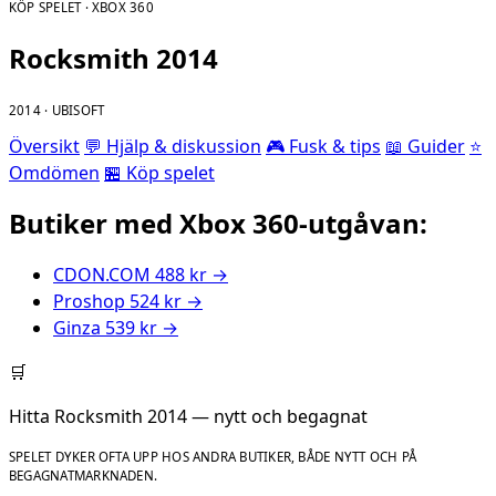
KÖP SPELET · XBOX 360
Rocksmith 2014
2014 · UBISOFT
Översikt
💬 Hjälp & diskussion
🎮 Fusk & tips
📖 Guider
⭐
Omdömen
🏪 Köp spelet
Butiker med Xbox 360-utgåvan:
CDON.COM
488 kr
→
Proshop
524 kr
→
Ginza
539 kr
→
🛒
Hitta Rocksmith 2014 — nytt och begagnat
SPELET DYKER OFTA UPP HOS ANDRA BUTIKER, BÅDE NYTT OCH PÅ
BEGAGNATMARKNADEN.