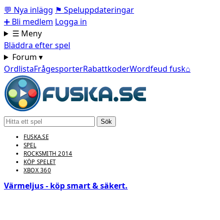
💬
Nya inlägg
⚑
Speluppdateringar
➕
Bli medlem
Logga in
☰ Meny
Bläddra efter spel
Forum ▾
Ordlista
Frågesporter
Rabattkoder
Wordfeud fusk
⌂
Sök
FUSKA.SE
SPEL
ROCKSMITH 2014
KÖP SPELET
XBOX 360
Värmeljus - köp smart & säkert.