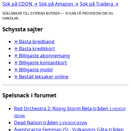
Sök på CDON →
Sök på Amazon →
Sök på Tradera →
SÖKLÄNKAR TILL EXTERNA BUTIKER — VI KAN FÅ PROVISION OM DU
HANDLAR.
Schyssta sajter
✳ Bästa bredband
✳ Bästa kreditkort
✳ Billigaste abonnemang
✳ Billigaste kontantkort
✳ Billigaste mobil
✳ Beställ leksaker online
Spelsnack i forumet
Red Orchestra 2: Rising Storm Beta-tråden
3 VECKOR
SEDAN
Dead Nation-tråden
3 VECKOR SEDAN
Äventyrarna Femman (5) - Vulkanöns Gåta-tråden