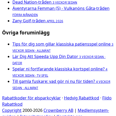
Dead Nation-tråden
3 VECKOR SEDAN
Äventyrarna Femman (5) - Vulkanöns Gåta-tråden
FÖRRA MÅNADEN
Zany Golf-tråden
APRIL 2026
Övriga foruminlägg
Tips för dig som gillar klassiska patiensspel online
3
VECKOR SEDAN · ALLMÄNT
Lär Dig Att Speeda Upp Din Dator
3 VECKOR SEDAN ·
DATOR
Spelar ni fortfarande klassiska kortspel online?
4
VECKOR SEDAN · TV-SPEL
Till gamla fuskare: vad gör ni nu för tiden?
4 VECKOR
SEDAN · ALLMÄNT
Rabattkoder för elsparkcyklar
·
Hedvig Rabattkod
·
Fiido
Rabattkod
Copyright
2000-2026
Crownberry AB
|
Medlemsystem-