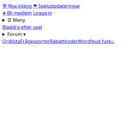
💬
Nya inlägg
⚑
Speluppdateringar
➕
Bli medlem
Logga in
☰ Meny
Bläddra efter spel
Forum ▾
Ordlista
Frågesporter
Rabattkoder
Wordfeud fusk
⌂