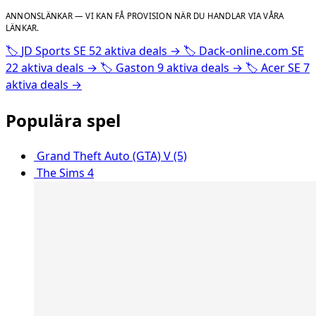
ANNONSLÄNKAR — VI KAN FÅ PROVISION NÄR DU HANDLAR VIA VÅRA
LÄNKAR.
🏷️
JD Sports SE
52 aktiva deals
→
🏷️
Dack-online.com SE
22 aktiva deals
→
🏷️
Gaston
9 aktiva deals
→
🏷️
Acer SE
7
aktiva deals
→
Populära spel
Grand Theft Auto (GTA) V (5)
The Sims 4