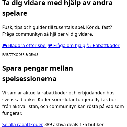
Ta dig vidare med hjälp av andra
spelare
Fusk, tips och guider till tusentals spel. Kör du fast?
Fråga communityn så hjälper vi dig vidare.
🎮 Bläddra efter spel
💬 Fråga om hjälp
🏷️ Rabattkoder
RABATTKODER & DEALS
Spara pengar mellan
spelsessionerna
Vi samlar aktuella rabattkoder och erbjudanden hos
svenska butiker. Koder som slutar fungera flyttas bort
från aktiva listan, och communityn kan rösta på vad som
fungerar.
Se alla rabattkoder
389 aktiva deals
176 butiker