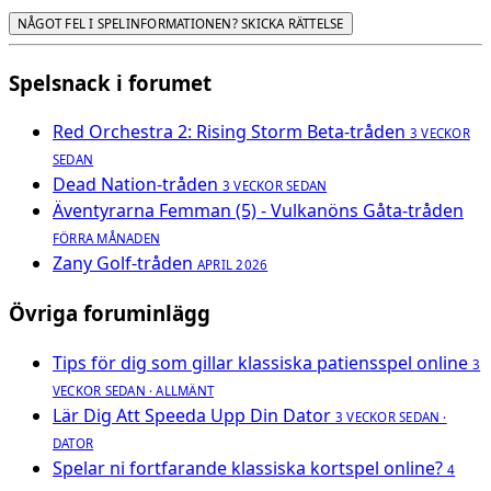
NÅGOT FEL I SPELINFORMATIONEN? SKICKA RÄTTELSE
Spelsnack i forumet
Red Orchestra 2: Rising Storm Beta-tråden
3 VECKOR
SEDAN
Dead Nation-tråden
3 VECKOR SEDAN
Äventyrarna Femman (5) - Vulkanöns Gåta-tråden
FÖRRA MÅNADEN
Zany Golf-tråden
APRIL 2026
Övriga foruminlägg
Tips för dig som gillar klassiska patiensspel online
3
VECKOR SEDAN · ALLMÄNT
Lär Dig Att Speeda Upp Din Dator
3 VECKOR SEDAN ·
DATOR
Spelar ni fortfarande klassiska kortspel online?
4