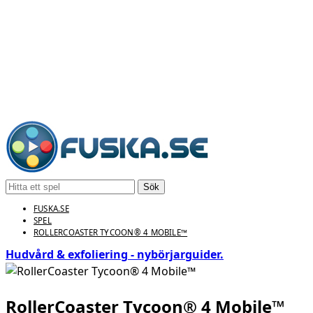
Sök
FUSKA.SE
SPEL
ROLLERCOASTER TYCOON® 4 MOBILE™
Hudvård & exfoliering - nybörjarguider.
RollerCoaster Tycoon® 4 Mobile™