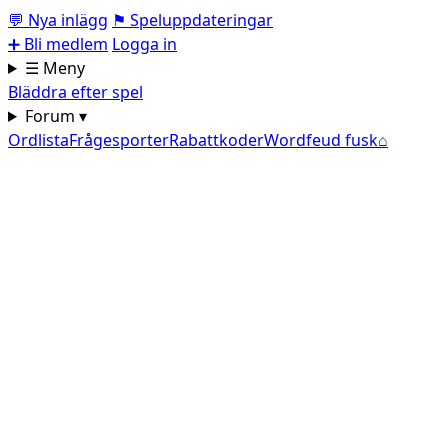
💬
Nya inlägg
⚑
Speluppdateringar
➕
Bli medlem
Logga in
☰ Meny
Bläddra efter spel
Forum ▾
Ordlista
Frågesporter
Rabattkoder
Wordfeud fusk
⌂