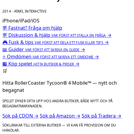
2014 · ATARI, INTERACTIVE
iPhone/iPad/iOS
💬 Fastnat? Fråga om hjälp
💬
Diskussion & hjälp
→
VAR FÖRST ATT STÄLLA EN FRÅGA
🎮
Fusk & tips
→
VAR FÖRST ATT DELA ETT FUSK ELLER TIPS
📖
Guider
→
VAR FÖRST ATT SKRIVA EN GUIDE
⭐
Omdömen
→
VAR FÖRST ATT SKRIVA ETT OMDÖME
🏪
Köp spelet
→
HITTA BUTIKER & PRISER
🛒
Hitta RollerCoaster Tycoon® 4 Mobile™ — nytt och
begagnat
SPELET DYKER OFTA UPP HOS ANDRA BUTIKER, BÅDE NYTT OCH PÅ
BEGAGNATMARKNADEN.
Sök på CDON →
Sök på Amazon →
Sök på Tradera →
SÖKLÄNKAR TILL EXTERNA BUTIKER — VI KAN FÅ PROVISION OM DU
HANDLAR.