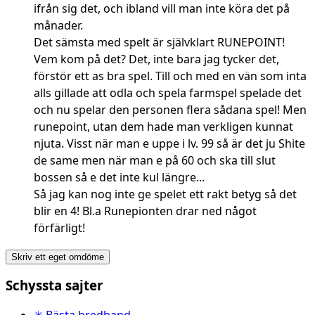
ifrån sig det, och ibland vill man inte köra det på
månader.
Det sämsta med spelt är självklart RUNEPOINT!
Vem kom på det? Det, inte bara jag tycker det,
förstör ett as bra spel. Till och med en vän som inta
alls gillade att odla och spela farmspel spelade det
och nu spelar den personen flera sådana spel! Men
runepoint, utan dem hade man verkligen kunnat
njuta. Visst när man e uppe i lv. 99 så är det ju Shite
de same men när man e på 60 och ska till slut
bossen så e det inte kul längre...
Så jag kan nog inte ge spelet ett rakt betyg så det
blir en 4! Bl.a Runepionten drar ned något
förfärligt!
Skriv ett eget omdöme
Schyssta sajter
✳ Bästa bredband