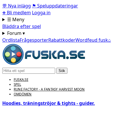
💬
Nya inlägg
⚑
Speluppdateringar
➕
Bli medlem
Logga in
☰ Meny
Bläddra efter spel
Forum ▾
Ordlista
Frågesporter
Rabattkoder
Wordfeud fusk
⌂
Sök
FUSKA.SE
SPEL
RUNE FACTORY - A FANTASY HARVEST MOON
OMDÖMEN
Hoodies, träningströjor & tights - guider.