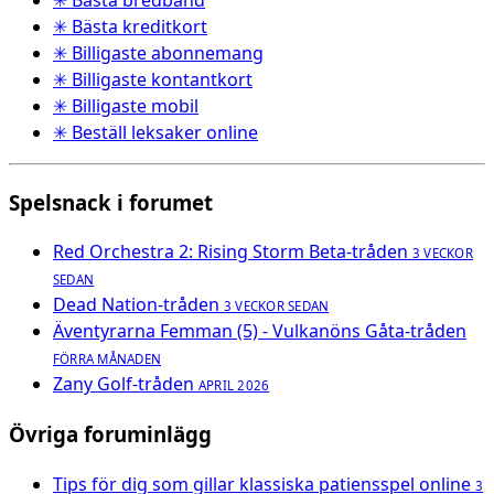
✳ Bästa kreditkort
✳ Billigaste abonnemang
✳ Billigaste kontantkort
✳ Billigaste mobil
✳ Beställ leksaker online
Spelsnack i forumet
Red Orchestra 2: Rising Storm Beta-tråden
3 VECKOR
SEDAN
Dead Nation-tråden
3 VECKOR SEDAN
Äventyrarna Femman (5) - Vulkanöns Gåta-tråden
FÖRRA MÅNADEN
Zany Golf-tråden
APRIL 2026
Övriga foruminlägg
Tips för dig som gillar klassiska patiensspel online
3