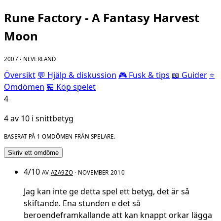
Rune Factory - A Fantasy Harvest
Moon
2007 · NEVERLAND
Översikt
💬 Hjälp & diskussion
🎮 Fusk & tips
📖 Guider
⭐
Omdömen
🏪 Köp spelet
4
4 av 10 i snittbetyg
BASERAT PÅ 1 OMDÖMEN FRÅN SPELARE.
Skriv ett omdöme
4/10
AV
AZA9ZO
· NOVEMBER 2010
Jag kan inte ge detta spel ett betyg, det är så
skiftande. Ena stunden e det så
beroendeframkallande att kan knappt orkar lägga