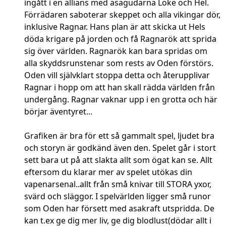
ingått i en allians med asagudarna Loke och Hel.
Förrädaren saboterar skeppet och alla vikingar dör,
inklusive Ragnar. Hans plan är att skicka ut Hels
döda krigare på jorden och få Ragnarök att sprida
sig över världen. Ragnarök kan bara spridas om
alla skyddsrunstenar som rests av Oden förstörs.
Oden vill självklart stoppa detta och återupplivar
Ragnar i hopp om att han skall rädda världen från
undergång. Ragnar vaknar upp i en grotta och här
börjar äventyret...
Grafiken är bra för ett så gammalt spel, ljudet bra
och storyn är godkänd även den. Spelet går i stort
sett bara ut på att slakta allt som ögat kan se. Allt
eftersom du klarar mer av spelet utökas din
vapenarsenal..allt från små knivar till STORA yxor,
svärd och släggor. I spelvärlden ligger små runor
som Oden har försett med asakraft utspridda. De
kan t.ex ge dig mer liv, ge dig blodlust(dödar allt i