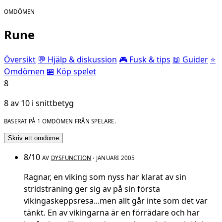
OMDÖMEN
Rune
Översikt
💬 Hjälp & diskussion
🎮 Fusk & tips
📖 Guider
⭐
Omdömen
🏪 Köp spelet
8
8 av 10 i snittbetyg
BASERAT PÅ 1 OMDÖMEN FRÅN SPELARE.
Skriv ett omdöme
8/10
AV
DYSFUNCTION
· JANUARI 2005
Ragnar, en viking som nyss har klarat av sin
stridsträning ger sig av på sin första
vikingaskeppsresa...men allt går inte som det var
tänkt. En av vikingarna är en förrädare och har