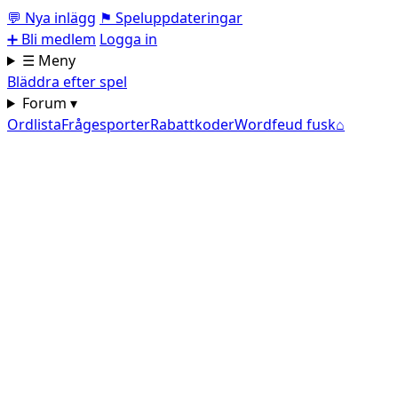
💬
Nya inlägg
⚑
Speluppdateringar
➕
Bli medlem
Logga in
☰ Meny
Bläddra efter spel
Forum ▾
Ordlista
Frågesporter
Rabattkoder
Wordfeud fusk
⌂