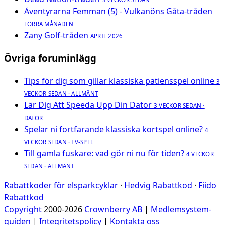
Äventyrarna Femman (5) - Vulkanöns Gåta-tråden
FÖRRA MÅNADEN
Zany Golf-tråden
APRIL 2026
Övriga foruminlägg
Tips för dig som gillar klassiska patiensspel online
3
VECKOR SEDAN · ALLMÄNT
Lär Dig Att Speeda Upp Din Dator
3 VECKOR SEDAN ·
DATOR
Spelar ni fortfarande klassiska kortspel online?
4
VECKOR SEDAN · TV-SPEL
Till gamla fuskare: vad gör ni nu för tiden?
4 VECKOR
SEDAN · ALLMÄNT
Rabattkoder för elsparkcyklar
·
Hedvig Rabattkod
·
Fiido
Rabattkod
Copyright
2000-2026
Crownberry AB
|
Medlemsystem-
guiden
|
Integritetspolicy
|
Kontakta oss