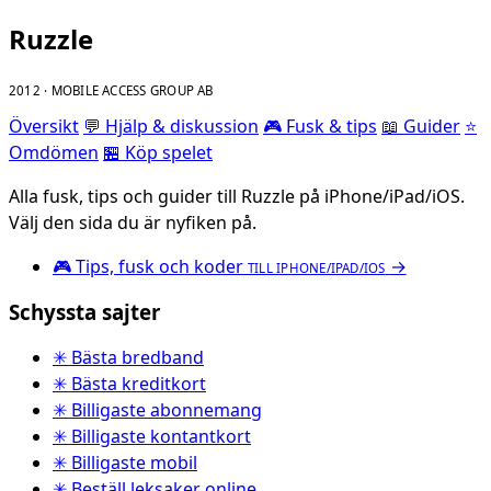
Ruzzle
2012 · MOBILE ACCESS GROUP AB
Översikt
💬 Hjälp & diskussion
🎮 Fusk & tips
📖 Guider
⭐
Omdömen
🏪 Köp spelet
Alla fusk, tips och guider till Ruzzle på iPhone/iPad/iOS.
Välj den sida du är nyfiken på.
🎮
Tips, fusk och koder
→
TILL IPHONE/IPAD/IOS
Schyssta sajter
✳ Bästa bredband
✳ Bästa kreditkort
✳ Billigaste abonnemang
✳ Billigaste kontantkort
✳ Billigaste mobil
✳ Beställ leksaker online