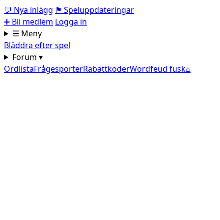
💬
Nya inlägg
⚑
Speluppdateringar
➕
Bli medlem
Logga in
☰ Meny
Bläddra efter spel
Forum ▾
Ordlista
Frågesporter
Rabattkoder
Wordfeud fusk
⌂