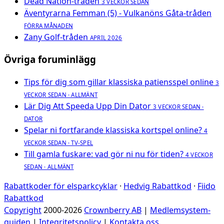
Dead Nation-tråden
3 VECKOR SEDAN
Äventyrarna Femman (5) - Vulkanöns Gåta-tråden
FÖRRA MÅNADEN
Zany Golf-tråden
APRIL 2026
Övriga foruminlägg
Tips för dig som gillar klassiska patiensspel online
3
VECKOR SEDAN · ALLMÄNT
Lär Dig Att Speeda Upp Din Dator
3 VECKOR SEDAN ·
DATOR
Spelar ni fortfarande klassiska kortspel online?
4
VECKOR SEDAN · TV-SPEL
Till gamla fuskare: vad gör ni nu för tiden?
4 VECKOR
SEDAN · ALLMÄNT
Rabattkoder för elsparkcyklar
·
Hedvig Rabattkod
·
Fiido
Rabattkod
Copyright
2000-2026
Crownberry AB
|
Medlemsystem-
guiden
|
Integritetspolicy
|
Kontakta oss