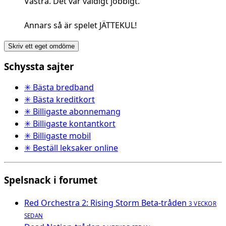
Västra. Det var väldigt jobbigt.
Annars så är spelet JÄTTEKUL!
Skriv ett eget omdöme
Schyssta sajter
✳ Bästa bredband
✳ Bästa kreditkort
✳ Billigaste abonnemang
✳ Billigaste kontantkort
✳ Billigaste mobil
✳ Beställ leksaker online
Spelsnack i forumet
Red Orchestra 2: Rising Storm Beta-tråden
3 VECKOR
SEDAN