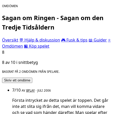
OMDÖMEN
Sagan om Ringen - Sagan om den
Tredje Tidsåldern
Översikt
💬 Hjälp & diskussion
🎮 Fusk & tips
📖 Guider
⭐
Omdömen
🏪 Köp spelet
8
8 av 10 i snittbetyg
BASERAT PÅ 2 OMDÖMEN FRÅN SPELARE.
Skriv ett omdöme
7/10
AV
BPLAY
· JULI 2006
Första intrycket av detta spelet är toppen. Det går
inte att slita sig ifrån det, man vill komma vidare
och se vad som händer därefter. Man spelar efter