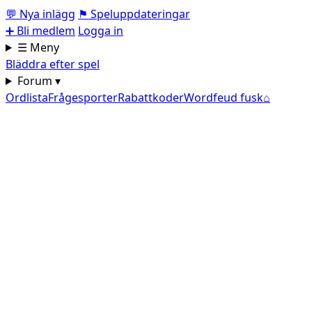
💬
Nya inlägg
⚑
Speluppdateringar
➕
Bli medlem
Logga in
☰ Meny
Bläddra efter spel
Forum ▾
Ordlista
Frågesporter
Rabattkoder
Wordfeud fusk
⌂