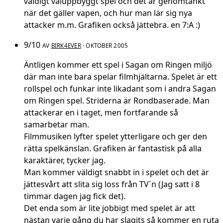
väldigt väluppbyggt spel och det är genomtänkt
när det gäller vapen, och hur man lär sig nya
attacker m.m. Grafiken också jättebra. en 7:A :)
9/10
AV
BIRK4EVER
· OKTOBER 2005
Äntligen kommer ett spel i Sagan om Ringen miljö
där man inte bara spelar filmhjältarna. Spelet är ett
rollspel och funkar inte likadant som i andra Sagan
om Ringen spel. Striderna är Rondbaserade. Man
attackerar en i taget, men fortfarande så
samarbetar man.
Filmmusiken lyfter spelet ytterligare och ger den
rätta spelkänslan. Grafiken är fantastisk på alla
karaktärer, tycker jag.
Man kommer väldigt snabbt in i spelet och det är
jättesvårt att slita sig loss från TV´n (Jag satt i 8
timmar dagen jag fick det).
Det enda som är lite jobbigt med spelet är att
nästan varje gång du har slagits så kommer en ruta