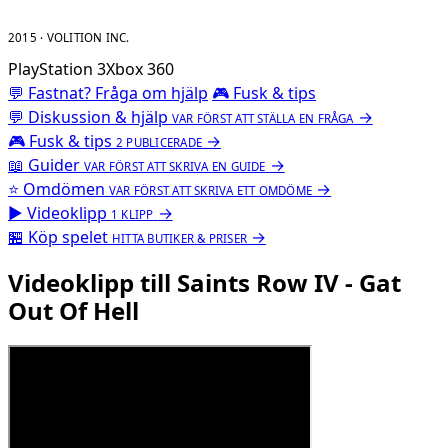
2015 · VOLITION INC.
PlayStation 3
Xbox 360
💬 Fastnat? Fråga om hjälp
🎮 Fusk & tips
💬
Diskussion & hjälp
→
VAR FÖRST ATT STÄLLA EN FRÅGA
🎮
Fusk & tips
→
2 PUBLICERADE
📖
Guider
→
VAR FÖRST ATT SKRIVA EN GUIDE
⭐
Omdömen
→
VAR FÖRST ATT SKRIVA ETT OMDÖME
▶
Videoklipp
→
1 KLIPP
🏪
Köp spelet
→
HITTA BUTIKER & PRISER
Videoklipp till Saints Row IV - Gat
Out Of Hell