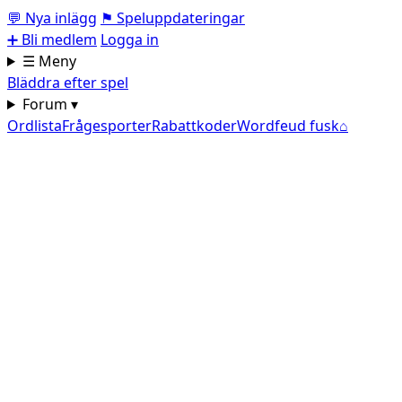
💬
Nya inlägg
⚑
Speluppdateringar
➕
Bli medlem
Logga in
☰ Meny
Bläddra efter spel
Forum ▾
Ordlista
Frågesporter
Rabattkoder
Wordfeud fusk
⌂