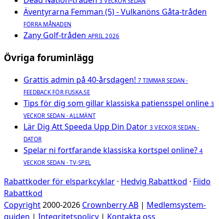
Dead Nation-tråden
3 VECKOR SEDAN
Äventyrarna Femman (5) - Vulkanöns Gåta-tråden
FÖRRA MÅNADEN
Zany Golf-tråden
APRIL 2026
Övriga foruminlägg
Grattis admin på 40-årsdagen!
7 TIMMAR SEDAN ·
FEEDBACK FÖR FUSKA.SE
Tips för dig som gillar klassiska patiensspel online
3
VECKOR SEDAN · ALLMÄNT
Lär Dig Att Speeda Upp Din Dator
3 VECKOR SEDAN ·
DATOR
Spelar ni fortfarande klassiska kortspel online?
4
VECKOR SEDAN · TV-SPEL
Rabattkoder för elsparkcyklar
·
Hedvig Rabattkod
·
Fiido
Rabattkod
Copyright
2000-2026
Crownberry AB
|
Medlemsystem-
guiden
|
Integritetspolicy
|
Kontakta oss