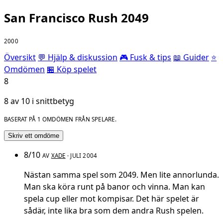
San Francisco Rush 2049
2000
Översikt
💬 Hjälp & diskussion
🎮 Fusk & tips
📖 Guider
⭐
Omdömen
🏪 Köp spelet
8
8 av 10 i snittbetyg
BASERAT PÅ 1 OMDÖMEN FRÅN SPELARE.
Skriv ett omdöme
8/10
AV
XADE
· JULI 2004
Nästan samma spel som 2049. Men lite annorlunda.
Man ska köra runt på banor och vinna. Man kan
spela cup eller mot kompisar. Det här spelet är
sådär, inte lika bra som dem andra Rush spelen.