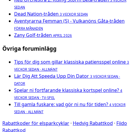
3 VECKOR
SEDAN
Dead Nation-tråden
3 VECKOR SEDAN
Äventyrarna Femman (5) - Vulkanöns Gåta-tråden
FÖRRA MÅNADEN
Zany Golf-tråden
APRIL 2026
Övriga foruminlägg
Tips för dig som gillar klassiska patiensspel online
3
VECKOR SEDAN · ALLMÄNT
Lär Dig Att Speeda Upp Din Dator
3 VECKOR SEDAN ·
DATOR
Spelar ni fortfarande klassiska kortspel online?
4
VECKOR SEDAN · TV-SPEL
Till gamla fuskare: vad gör ni nu för tiden?
4 VECKOR
SEDAN · ALLMÄNT
Rabattkoder för elsparkcyklar
·
Hedvig Rabattkod
·
Fiido
Rabattkod