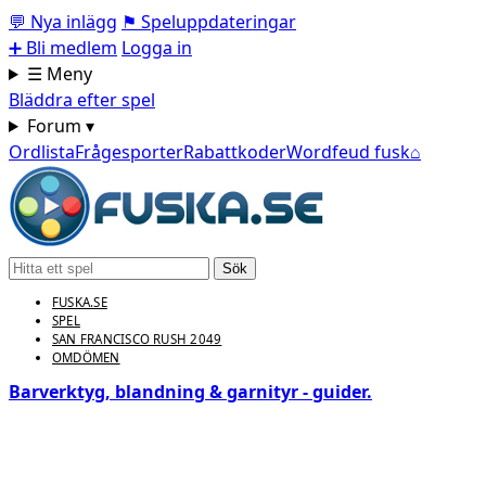
💬
Nya inlägg
⚑
Speluppdateringar
➕
Bli medlem
Logga in
☰ Meny
Bläddra efter spel
Forum ▾
Ordlista
Frågesporter
Rabattkoder
Wordfeud fusk
⌂
Sök
FUSKA.SE
SPEL
SAN FRANCISCO RUSH 2049
OMDÖMEN
Barverktyg, blandning & garnityr - guider.