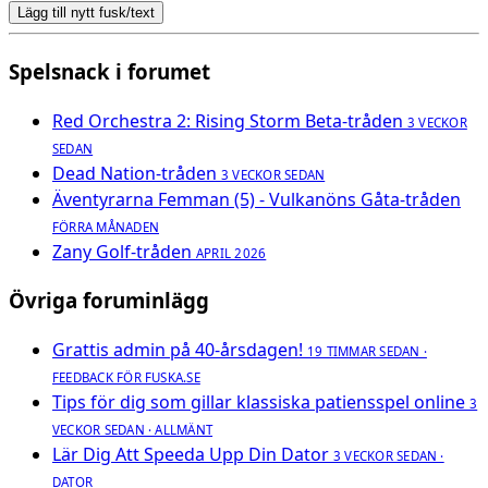
Lägg till nytt fusk/text
Spelsnack i forumet
Red Orchestra 2: Rising Storm Beta-tråden
3 VECKOR
SEDAN
Dead Nation-tråden
3 VECKOR SEDAN
Äventyrarna Femman (5) - Vulkanöns Gåta-tråden
FÖRRA MÅNADEN
Zany Golf-tråden
APRIL 2026
Övriga foruminlägg
Grattis admin på 40-årsdagen!
19 TIMMAR SEDAN ·
FEEDBACK FÖR FUSKA.SE
Tips för dig som gillar klassiska patiensspel online
3
VECKOR SEDAN · ALLMÄNT
Lär Dig Att Speeda Upp Din Dator
3 VECKOR SEDAN ·
DATOR