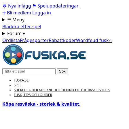
💬
Nya inlägg
⚑
Speluppdateringar
➕
Bli medlem
Logga in
☰ Meny
Bläddra efter spel
Forum ▾
Ordlista
Frågesporter
Rabattkoder
Wordfeud fusk
⌂
Sök
FUSKA.SE
SPEL
SHERLOCK HOLMES AND THE HOUND OF THE BASKERVILLES
FUSK, TIPS OCH GUIDER
Köpa resväska - storlek & kvalitet.