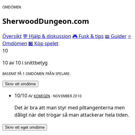
OMDÖMEN
SherwoodDungeon.com
Översikt
💬 Hjälp & diskussion
🎮 Fusk & tips
📖 Guider
⭐
Omdömen
🏪 Köp spelet
10
10 av 10 i snittbetyg
BASERAT PÅ 1 OMDÖMEN FRÅN SPELARE.
Skriv ett omdöme
10/10
AV
KOMIGEN
· NOVEMBER 2010
Det är bra att man styr med piltangenterna men
dåligt när det trögar så man attackerar hela tiden.
Skriv ett eget omdöme