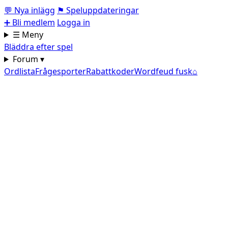
💬
Nya inlägg
⚑
Speluppdateringar
➕
Bli medlem
Logga in
☰ Meny
Bläddra efter spel
Forum ▾
Ordlista
Frågesporter
Rabattkoder
Wordfeud fusk
⌂