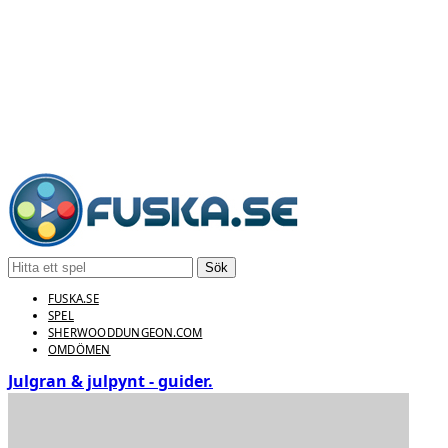
Sök
FUSKA.SE
SPEL
SHERWOODDUNGEON.COM
OMDÖMEN
Julgran & julpynt - guider.