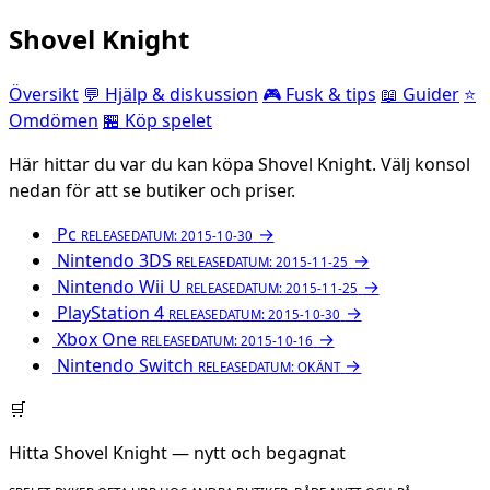
Shovel Knight
Översikt
💬 Hjälp & diskussion
🎮 Fusk & tips
📖 Guider
⭐
Omdömen
🏪 Köp spelet
Här hittar du var du kan köpa Shovel Knight. Välj konsol
nedan för att se butiker och priser.
Pc
→
RELEASEDATUM: 2015-10-30
Nintendo 3DS
→
RELEASEDATUM: 2015-11-25
Nintendo Wii U
→
RELEASEDATUM: 2015-11-25
PlayStation 4
→
RELEASEDATUM: 2015-10-30
Xbox One
→
RELEASEDATUM: 2015-10-16
Nintendo Switch
→
RELEASEDATUM: OKÄNT
🛒
Hitta Shovel Knight — nytt och begagnat