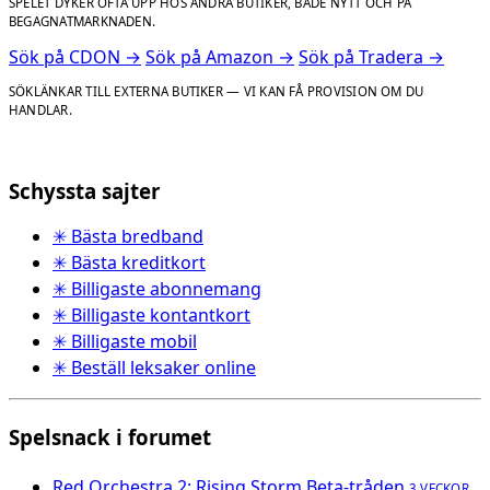
SPELET DYKER OFTA UPP HOS ANDRA BUTIKER, BÅDE NYTT OCH PÅ
BEGAGNATMARKNADEN.
Sök på CDON →
Sök på Amazon →
Sök på Tradera →
SÖKLÄNKAR TILL EXTERNA BUTIKER — VI KAN FÅ PROVISION OM DU
HANDLAR.
Schyssta sajter
✳ Bästa bredband
✳ Bästa kreditkort
✳ Billigaste abonnemang
✳ Billigaste kontantkort
✳ Billigaste mobil
✳ Beställ leksaker online
Spelsnack i forumet
Red Orchestra 2: Rising Storm Beta-tråden
3 VECKOR