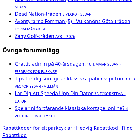
SEDAN
Dead Nation-tråden
3 VECKOR SEDAN
Äventyrarna Femman (5) - Vulkanöns Gåta-tråden
FÖRRA MÅNADEN
Zany Golf-tråden
APRIL 2026
Övriga foruminlägg
Grattis admin på 40-årsdagen!
16 TIMMAR SEDAN ·
FEEDBACK FÖR FUSKA.SE
Tips för dig som gillar klassiska patiensspel online
3
VECKOR SEDAN · ALLMÄNT
Lär Dig Att Speeda Upp Din Dator
3 VECKOR SEDAN ·
DATOR
Spelar ni fortfarande klassiska kortspel online?
4
VECKOR SEDAN · TV-SPEL
Rabattkoder för elsparkcyklar
·
Hedvig Rabattkod
·
Fiido
Rabattkod