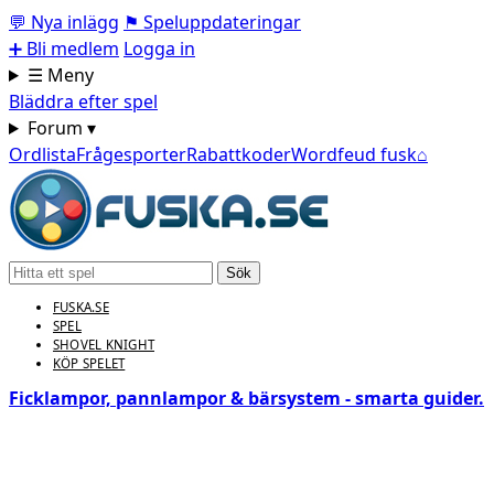
💬
Nya inlägg
⚑
Speluppdateringar
➕
Bli medlem
Logga in
☰ Meny
Bläddra efter spel
Forum ▾
Ordlista
Frågesporter
Rabattkoder
Wordfeud fusk
⌂
Sök
FUSKA.SE
SPEL
SHOVEL KNIGHT
KÖP SPELET
Ficklampor, pannlampor & bärsystem - smarta guider.