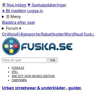
💬
Nya inlägg
⚑
Speluppdateringar
➕
Bli medlem
Logga in
☰ Meny
Bläddra efter spel
Forum ▾
Ordlista
Frågesporter
Rabattkoder
Wordfeud fusk
⌂
Sök
FUSKA.SE
SPEL
SIM CITY 3000 WORLD EDITION
OMDÖMEN
Urban streetwear & underkläder - guider.