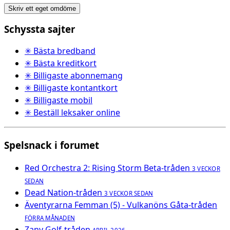
Skriv ett eget omdöme
Schyssta sajter
✳ Bästa bredband
✳ Bästa kreditkort
✳ Billigaste abonnemang
✳ Billigaste kontantkort
✳ Billigaste mobil
✳ Beställ leksaker online
Spelsnack i forumet
Red Orchestra 2: Rising Storm Beta-tråden
3 VECKOR
SEDAN
Dead Nation-tråden
3 VECKOR SEDAN
Äventyrarna Femman (5) - Vulkanöns Gåta-tråden
FÖRRA MÅNADEN
Zany Golf-tråden