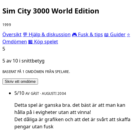
Sim City 3000 World Edition
1999
Översikt
💬 Hjälp & diskussion
🎮 Fusk & tips
📖 Guider
⭐
Omdömen
🏪 Köp spelet
5
5 av 10 i snittbetyg
BASERAT PÅ 1 OMDÖMEN FRÅN SPELARE.
Skriv ett omdöme
5/10
AV GÄST · AUGUSTI 2004
Detta spel är ganska bra. det bäst är att man kan
hålla på i evigheter utan att vinna!
Det dåliga är grafiken och att det är svårt att skaffa
pengar utan fusk