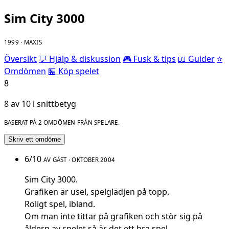
Sim City 3000
1999 · MAXIS
Översikt
💬 Hjälp & diskussion
🎮 Fusk & tips
📖 Guider
⭐
Omdömen
🏪 Köp spelet
8
8 av 10 i snittbetyg
BASERAT PÅ 2 OMDÖMEN FRÅN SPELARE.
Skriv ett omdöme
6/10
AV GÄST · OKTOBER 2004
Sim City 3000.
Grafiken är usel, spelglädjen på topp.
Roligt spel, ibland.
Om man inte tittar på grafiken och stör sig på
åldern av spelet så är det ett bra spel.