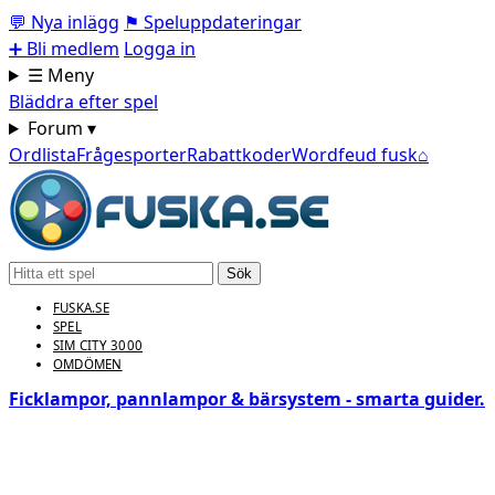
💬
Nya inlägg
⚑
Speluppdateringar
➕
Bli medlem
Logga in
☰ Meny
Bläddra efter spel
Forum ▾
Ordlista
Frågesporter
Rabattkoder
Wordfeud fusk
⌂
Sök
FUSKA.SE
SPEL
SIM CITY 3000
OMDÖMEN
Ficklampor, pannlampor & bärsystem - smarta guider.