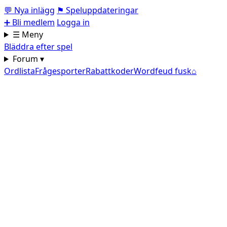
💬
Nya inlägg
⚑
Speluppdateringar
➕
Bli medlem
Logga in
☰ Meny
Bläddra efter spel
Forum ▾
Ordlista
Frågesporter
Rabattkoder
Wordfeud fusk
⌂