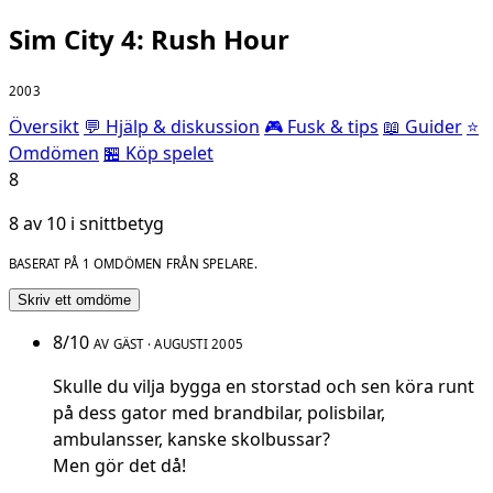
Sim City 4: Rush Hour
2003
Översikt
💬 Hjälp & diskussion
🎮 Fusk & tips
📖 Guider
⭐
Omdömen
🏪 Köp spelet
8
8 av 10 i snittbetyg
BASERAT PÅ 1 OMDÖMEN FRÅN SPELARE.
Skriv ett omdöme
8/10
AV GÄST · AUGUSTI 2005
Skulle du vilja bygga en storstad och sen köra runt
på dess gator med brandbilar, polisbilar,
ambulansser, kanske skolbussar?
Men gör det då!