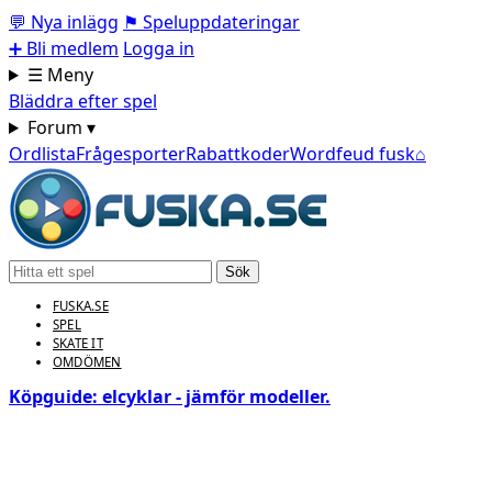
💬
Nya inlägg
⚑
Speluppdateringar
➕
Bli medlem
Logga in
☰ Meny
Bläddra efter spel
Forum ▾
Ordlista
Frågesporter
Rabattkoder
Wordfeud fusk
⌂
Sök
FUSKA.SE
SPEL
SKATE IT
OMDÖMEN
Köpguide: elcyklar - jämför modeller.