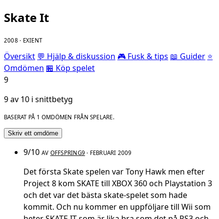
Skate It
2008 · EXIENT
Översikt
💬 Hjälp & diskussion
🎮 Fusk & tips
📖 Guider
⭐
Omdömen
🏪 Köp spelet
9
9 av 10 i snittbetyg
BASERAT PÅ 1 OMDÖMEN FRÅN SPELARE.
Skriv ett omdöme
9/10
AV
OFFSPRING9
· FEBRUARI 2009
Det första Skate spelen var Tony Hawk men efter
Project 8 kom SKATE till XBOX 360 och Playstation 3
och det var det bästa skate-spelet som hade
kommit. Och nu kommer en uppföljare till Wii som
heter SKATE IT som är lika bra som det på PS3 och