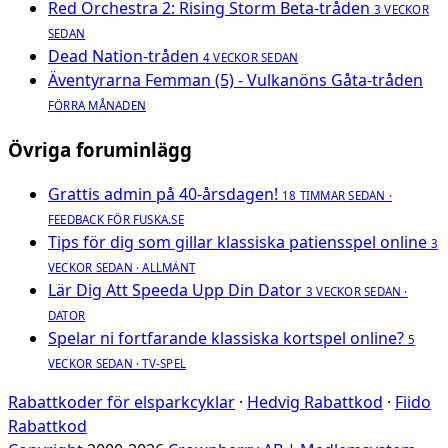
Red Orchestra 2: Rising Storm Beta-tråden
3 VECKOR
SEDAN
Dead Nation-tråden
4 VECKOR SEDAN
Äventyrarna Femman (5) - Vulkanöns Gåta-tråden
FÖRRA MÅNADEN
Övriga foruminlägg
Grattis admin på 40-årsdagen!
18 TIMMAR SEDAN ·
FEEDBACK FÖR FUSKA.SE
Tips för dig som gillar klassiska patiensspel online
3
VECKOR SEDAN · ALLMÄNT
Lär Dig Att Speeda Upp Din Dator
3 VECKOR SEDAN ·
DATOR
Spelar ni fortfarande klassiska kortspel online?
5
VECKOR SEDAN · TV-SPEL
Rabattkoder för elsparkcyklar
·
Hedvig Rabattkod
·
Fiido
Rabattkod