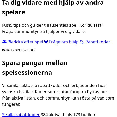
Ta dig vidare med hjälp av andra
spelare
Fusk, tips och guider till tusentals spel. Kör du fast?
Fråga communityn så hjälper vi dig vidare.
🎮 Bläddra efter spel
💬 Fråga om hjälp
🏷️ Rabattkoder
RABATTKODER & DEALS
Spara pengar mellan
spelsessionerna
Vi samlar aktuella rabattkoder och erbjudanden hos
svenska butiker. Koder som slutar fungera flyttas bort
från aktiva listan, och communityn kan rösta på vad som
fungerar.
Se alla rabattkoder
384 aktiva deals
173 butiker