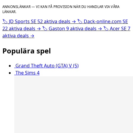
ANNONSLÄNKAR — VI KAN FÅ PROVISION NÄR DU HANDLAR VIA VÅRA
LÄNKAR.
🏷️
JD Sports SE
52 aktiva deals
→
🏷️
Dack-online.com SE
22 aktiva deals
→
🏷️
Gaston
9 aktiva deals
→
🏷️
Acer SE
7
aktiva deals
→
Populära spel
Grand Theft Auto (GTA) V (5)
The Sims 4