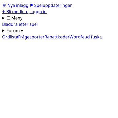
💬
Nya inlägg
⚑
Speluppdateringar
➕
Bli medlem
Logga in
☰ Meny
Bläddra efter spel
Forum ▾
Ordlista
Frågesporter
Rabattkoder
Wordfeud fusk
⌂