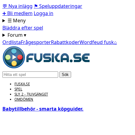
💬
Nya inlägg
⚑
Speluppdateringar
➕
Bli medlem
Logga in
☰ Meny
Bläddra efter spel
Forum ▾
Ordlista
Frågesporter
Rabattkoder
Wordfeud fusk
⌂
Sök
FUSKA.SE
SPEL
SLY 2 - TJUVGÄNGET
OMDÖMEN
Babytillbehör - smarta köpguider.