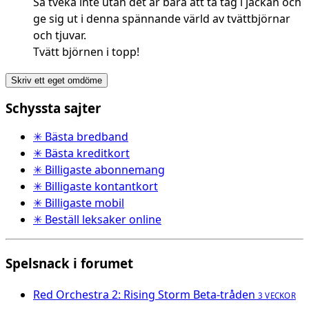
Så tveka inte utan det är bara att ta tag i jackan och
ge sig ut i denna spännande värld av tvättbjörnar
och tjuvar.
Tvätt björnen i topp!
Skriv ett eget omdöme
Schyssta sajter
✳ Bästa bredband
✳ Bästa kreditkort
✳ Billigaste abonnemang
✳ Billigaste kontantkort
✳ Billigaste mobil
✳ Beställ leksaker online
Spelsnack i forumet
Red Orchestra 2: Rising Storm Beta-tråden
3 VECKOR