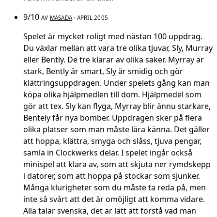
9/10
AV
MASADA
· APRIL 2005
Spelet är mycket roligt med nästan 100 uppdrag.
Du växlar mellan att vara tre olika tjuvar, Sly, Murray
eller Bently. De tre klarar av olika saker. Myrray är
stark, Bently är smart, Sly är smidig och gör
klättringsuppdragen. Under spelets gång kan man
köpa olika hjälpmedlen till dom. Hjälpmedel som
gör att tex. Sly kan flyga, Myrray blir ännu starkare,
Bentely får nya bomber. Uppdragen sker på flera
olika platser som man måste lära känna. Det gäller
att hoppa, klättra, smyga och slåss, tjuva pengar,
samla in Clockwerks delar. I spelet ingår också
minispel att klara av, som att skjuta ner rymdskepp
i datorer, som att hoppa på stockar som sjunker.
Många klurigheter som du måste ta reda på, men
inte så svårt att det är omöjligt att komma vidare.
Alla talar svenska, det är lätt att förstå vad man