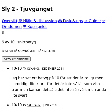
Sly 2 - Tjuvgänget
Översikt
💬 Hjälp & diskussion
🎮 Fusk & tips
📖 Guider
⭐
Omdömen
🏪 Köp spelet
9
9 av 10 i snittbetyg
BASERAT PÅ 5 OMDÖMEN FRÅN SPELARE.
Skriv ett omdöme
10/10
AV
OSKAN08
· DECEMBER 2011
Jag har sat ett betyg på 10 för att det är roligt men
samtidigt lite klurit för det är inte så lät som visa
tror men kaman det så ä det inte så svårt men ändå
lite svårt
10/10
AV
SKEPPARN
· JUNI 2010