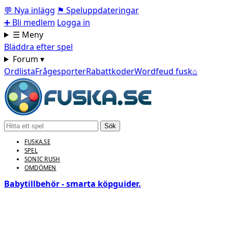
💬
Nya inlägg
⚑
Speluppdateringar
➕
Bli medlem
Logga in
☰ Meny
Bläddra efter spel
Forum ▾
Ordlista
Frågesporter
Rabattkoder
Wordfeud fusk
⌂
Sök
FUSKA.SE
SPEL
SONIC RUSH
OMDÖMEN
Babytillbehör - smarta köpguider.