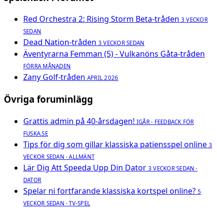
Red Orchestra 2: Rising Storm Beta-tråden
3 VECKOR
SEDAN
Dead Nation-tråden
3 VECKOR SEDAN
Äventyrarna Femman (5) - Vulkanöns Gåta-tråden
FÖRRA MÅNADEN
Zany Golf-tråden
APRIL 2026
Övriga foruminlägg
Grattis admin på 40-årsdagen!
IGÅR · FEEDBACK FÖR
FUSKA.SE
Tips för dig som gillar klassiska patiensspel online
3
VECKOR SEDAN · ALLMÄNT
Lär Dig Att Speeda Upp Din Dator
3 VECKOR SEDAN ·
DATOR
Spelar ni fortfarande klassiska kortspel online?
5
VECKOR SEDAN · TV-SPEL