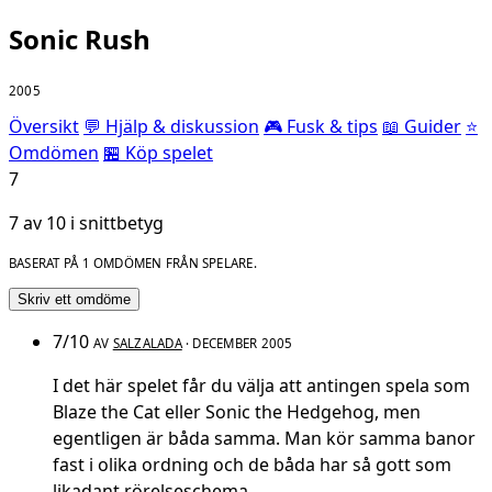
Sonic Rush
2005
Översikt
💬 Hjälp & diskussion
🎮 Fusk & tips
📖 Guider
⭐
Omdömen
🏪 Köp spelet
7
7 av 10 i snittbetyg
BASERAT PÅ 1 OMDÖMEN FRÅN SPELARE.
Skriv ett omdöme
7/10
AV
SALZALADA
· DECEMBER 2005
I det här spelet får du välja att antingen spela som
Blaze the Cat eller Sonic the Hedgehog, men
egentligen är båda samma. Man kör samma banor
fast i olika ordning och de båda har så gott som
likadant rörelseschema.