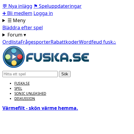
💬
Nya inlägg
⚑
Speluppdateringar
➕
Bli medlem
Logga in
☰ Meny
Bläddra efter spel
Forum ▾
Ordlista
Frågesporter
Rabattkoder
Wordfeud fusk
⌂
Sök
FUSKA.SE
SPEL
SONIC UNLEASHED
DISKUSSION
Värmefilt - skön värme hemma.