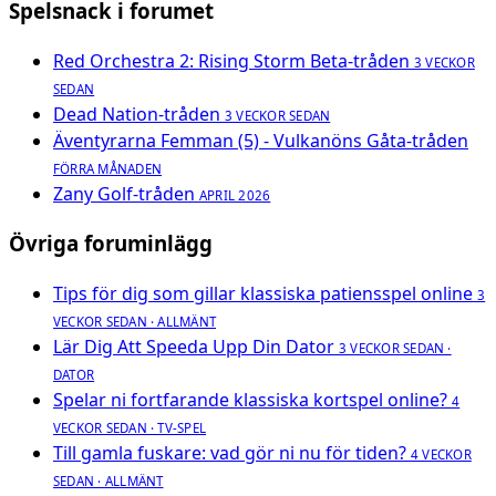
Spelsnack i forumet
Red Orchestra 2: Rising Storm Beta-tråden
3 VECKOR
SEDAN
Dead Nation-tråden
3 VECKOR SEDAN
Äventyrarna Femman (5) - Vulkanöns Gåta-tråden
FÖRRA MÅNADEN
Zany Golf-tråden
APRIL 2026
Övriga foruminlägg
Tips för dig som gillar klassiska patiensspel online
3
VECKOR SEDAN · ALLMÄNT
Lär Dig Att Speeda Upp Din Dator
3 VECKOR SEDAN ·
DATOR
Spelar ni fortfarande klassiska kortspel online?
4
VECKOR SEDAN · TV-SPEL
Till gamla fuskare: vad gör ni nu för tiden?
4 VECKOR
SEDAN · ALLMÄNT