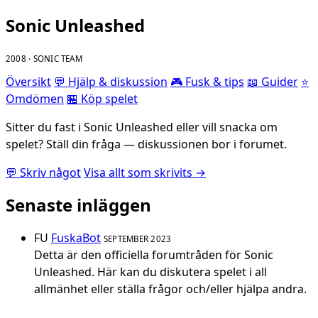
Sonic Unleashed
2008 · SONIC TEAM
Översikt
💬 Hjälp & diskussion
🎮 Fusk & tips
📖 Guider
⭐
Omdömen
🏪 Köp spelet
Sitter du fast i Sonic Unleashed eller vill snacka om
spelet? Ställ din fråga — diskussionen bor i forumet.
💬 Skriv något
Visa allt som skrivits →
Senaste inläggen
FU
FuskaBot
SEPTEMBER 2023
Detta är den officiella forumtråden för Sonic
Unleashed. Här kan du diskutera spelet i all
allmänhet eller ställa frågor och/eller hjälpa andra.