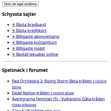
Skriv ett eget omdöme
Schyssta sajter
✳ Bästa bredband
✳ Bästa kreditkort
✳ Billigaste abonnemang
✳ Billigaste kontantkort
✳ Billigaste mobil
✳ Beställ leksaker online
Spelsnack i forumet
Red Orchestra 2: Rising Storm Beta-tråden
3 VECKOR
SEDAN
Dead Nation-tråden
3 VECKOR SEDAN
Äventyrarna Femman (5) - Vulkanöns Gåta-tråden
FÖRRA MÅNADEN
Zany Golf-tråden