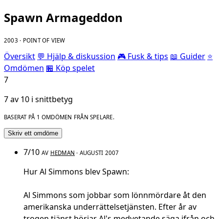
Spawn Armageddon
2003 · POINT OF VIEW
Översikt
💬 Hjälp & diskussion
🎮 Fusk & tips
📖 Guider
⭐
Omdömen
🏪 Köp spelet
7
7 av 10 i snittbetyg
BASERAT PÅ 1 OMDÖMEN FRÅN SPELARE.
Skriv ett omdöme
7/10
AV
HEDMAN
· AUGUSTI 2007
Hur Al Simmons blev Spawn:
Al Simmons som jobbar som lönnmördare åt den
amerikanska underrättelsetjänsten. Efter år av
trogen tjänst börjar Al's medvetande säga ifrån och