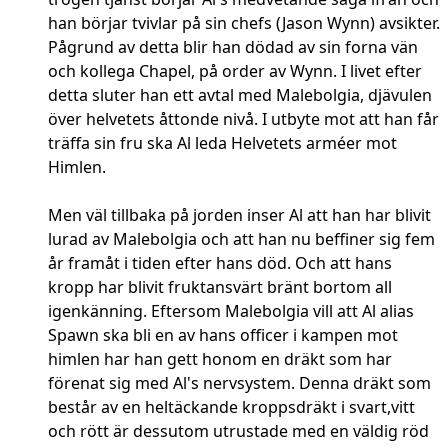
han börjar tvivlar på sin chefs (Jason Wynn) avsikter.
Pågrund av detta blir han dödad av sin forna vän
och kollega Chapel, på order av Wynn. I livet efter
detta sluter han ett avtal med Malebolgia, djävulen
över helvetets åttonde nivå. I utbyte mot att han får
träffa sin fru ska Al leda Helvetets arméer mot
Himlen.
Men väl tillbaka på jorden inser Al att han har blivit
lurad av Malebolgia och att han nu beffiner sig fem
år framåt i tiden efter hans död. Och att hans
kropp har blivit fruktansvärt bränt bortom all
igenkänning. Eftersom Malebolgia vill att Al alias
Spawn ska bli en av hans officer i kampen mot
himlen har han gett honom en dräkt som har
förenat sig med Al's nervsystem. Denna dräkt som
består av en heltäckande kroppsdräkt i svart,vitt
och rött är dessutom utrustade med en väldig röd