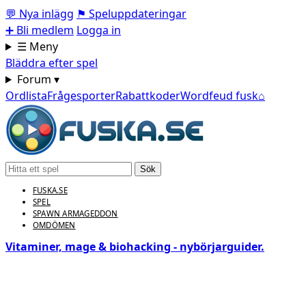
💬
Nya inlägg
⚑
Speluppdateringar
➕
Bli medlem
Logga in
☰ Meny
Bläddra efter spel
Forum ▾
Ordlista
Frågesporter
Rabattkoder
Wordfeud fusk
⌂
Sök
FUSKA.SE
SPEL
SPAWN ARMAGEDDON
OMDÖMEN
Vitaminer, mage & biohacking - nybörjarguider.