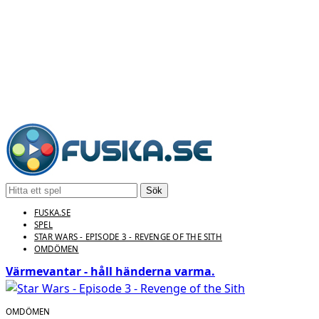
Sök
FUSKA.SE
SPEL
STAR WARS - EPISODE 3 - REVENGE OF THE SITH
OMDÖMEN
Värmevantar - håll händerna varma.
OMDÖMEN