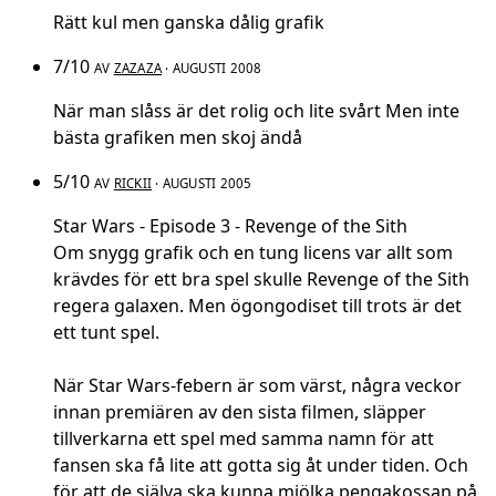
Rätt kul men ganska dålig grafik
7/10
AV
ZAZAZA
· AUGUSTI 2008
När man slåss är det rolig och lite svårt Men inte
bästa grafiken men skoj ändå
5/10
AV
RICKII
· AUGUSTI 2005
Star Wars - Episode 3 - Revenge of the Sith
Om snygg grafik och en tung licens var allt som
krävdes för ett bra spel skulle Revenge of the Sith
regera galaxen. Men ögongodiset till trots är det
ett tunt spel.
När Star Wars-febern är som värst, några veckor
innan premiären av den sista filmen, släpper
tillverkarna ett spel med samma namn för att
fansen ska få lite att gotta sig åt under tiden. Och
för att de själva ska kunna mjölka pengakossan på