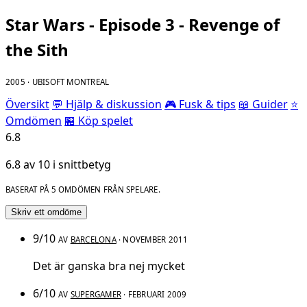
Star Wars - Episode 3 - Revenge of
the Sith
2005 · UBISOFT MONTREAL
Översikt
💬 Hjälp & diskussion
🎮 Fusk & tips
📖 Guider
⭐
Omdömen
🏪 Köp spelet
6.8
6.8 av 10 i snittbetyg
BASERAT PÅ 5 OMDÖMEN FRÅN SPELARE.
Skriv ett omdöme
9/10
AV
BARCELONA
· NOVEMBER 2011
Det är ganska bra nej mycket
6/10
AV
SUPERGAMER
· FEBRUARI 2009