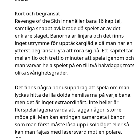
Kort och begränsat
Revenge of the Sith innehåller bara 16 kapitel,
samtliga snabbt avklarade då spelet är av det
enklare slaget. Banorna är linjära och det finns
inget utrymme för upptäckarglädje då man har en
ytterst begränsad yta att röra sig på. Ett kapitel tar
mellan tio och trettio minuter att spela igenom och
man varvar hela spelet på en till två halvdagar, trots
olika svårighetsgrader.
Det finns några bonusuppdrag att spela om man
lyckas hitta de illa dolda hemlisarna på varje bana,
men det är inget extraordinärt. Inte heller är
flerspelarlägena värda att lägga någon större
möda på. Man kan antingen samarbeta i banor
som man först måste låsa upp i sololäget eller så
kan man fajtas med lasersvärd mot en polare.