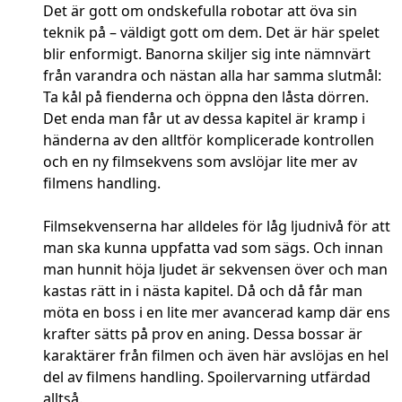
Det är gott om ondskefulla robotar att öva sin
teknik på – väldigt gott om dem. Det är här spelet
blir enformigt. Banorna skiljer sig inte nämnvärt
från varandra och nästan alla har samma slutmål:
Ta kål på fienderna och öppna den låsta dörren.
Det enda man får ut av dessa kapitel är kramp i
händerna av den alltför komplicerade kontrollen
och en ny filmsekvens som avslöjar lite mer av
filmens handling.
Filmsekvenserna har alldeles för låg ljudnivå för att
man ska kunna uppfatta vad som sägs. Och innan
man hunnit höja ljudet är sekvensen över och man
kastas rätt in i nästa kapitel. Då och då får man
möta en boss i en lite mer avancerad kamp där ens
krafter sätts på prov en aning. Dessa bossar är
karaktärer från filmen och även här avslöjas en hel
del av filmens handling. Spoilervarning utfärdad
alltså.