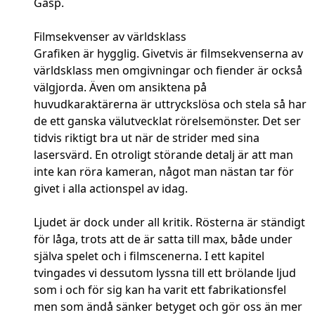
Gäsp.
Filmsekvenser av världsklass
Grafiken är hygglig. Givetvis är filmsekvenserna av
världsklass men omgivningar och fiender är också
välgjorda. Även om ansiktena på
huvudkaraktärerna är uttryckslösa och stela så har
de ett ganska välutvecklat rörelsemönster. Det ser
tidvis riktigt bra ut när de strider med sina
lasersvärd. En otroligt störande detalj är att man
inte kan röra kameran, något man nästan tar för
givet i alla actionspel av idag.
Ljudet är dock under all kritik. Rösterna är ständigt
för låga, trots att de är satta till max, både under
själva spelet och i filmscenerna. I ett kapitel
tvingades vi dessutom lyssna till ett brölande ljud
som i och för sig kan ha varit ett fabrikationsfel
men som ändå sänker betyget och gör oss än mer