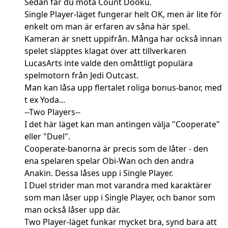
Sedan får du möta Count Dooku.
Single Player-läget fungerar helt OK, men är lite för
enkelt om man är erfaren av såna här spel.
Kameran är snett uppifrån. Många har också innan
spelet släpptes klagat över att tillverkaren
LucasArts inte valde den omåttligt populära
spelmotorn från Jedi Outcast.
Man kan låsa upp flertalet roliga bonus-banor, med
t ex Yoda...
--Two Players--
I det här läget kan man antingen välja "Cooperate"
eller "Duel".
Cooperate-banorna är precis som de låter - den
ena spelaren spelar Obi-Wan och den andra
Anakin. Dessa låses upp i Single Player.
I Duel strider man mot varandra med karaktärer
som man låser upp i Single Player, och banor som
man också låser upp där.
Two Player-läget funkar mycket bra, synd bara att