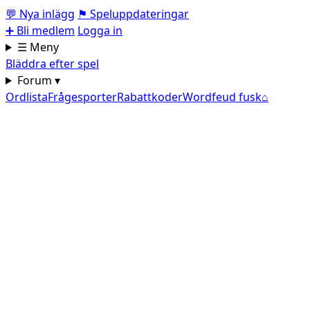
💬
Nya inlägg
⚑
Speluppdateringar
➕
Bli medlem
Logga in
☰ Meny
Bläddra efter spel
Forum ▾
Ordlista
Frågesporter
Rabattkoder
Wordfeud fusk
⌂