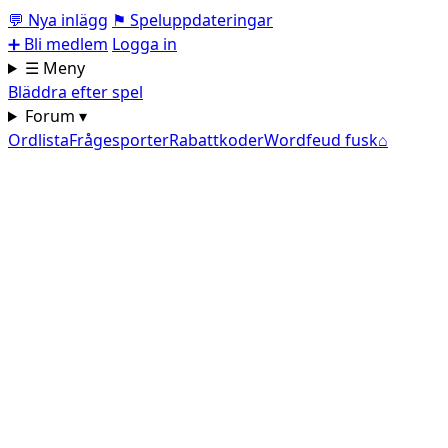
💬
Nya inlägg
⚑
Speluppdateringar
➕
Bli medlem
Logga in
☰ Meny
Bläddra efter spel
Forum ▾
Ordlista
Frågesporter
Rabattkoder
Wordfeud fusk
⌂