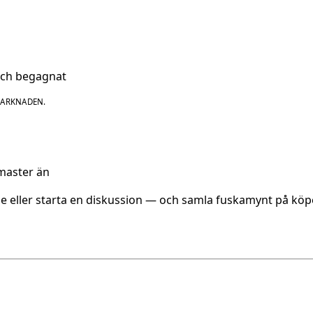
och begagnat
MARKNADEN.
.
emaster än
öme eller starta en diskussion — och samla fuskamynt på köp