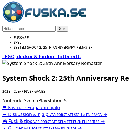
Sök
FUSKA.SE
SPEL
SYSTEM SHOCK 2: 25TH ANNIVERSARY REMASTER
LEGO, dockor & fordon - hitta rätt.
System Shock 2: 25th Anniversary R
2023 · CLEAR RIVER GAMES
Nintendo Switch
PlayStation 5
💬 Fastnat? Fråga om hjälp
💬
Diskussion & hjälp
→
VAR FÖRST ATT STÄLLA EN FRÅGA
🎮
Fusk & tips
→
VAR FÖRST ATT DELA ETT FUSK ELLER TIPS
📖
Guider
→
VAR FÖRST ATT SKRIVA EN GUIDE