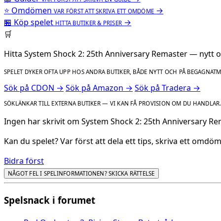
⭐
Omdömen
→
VAR FÖRST ATT SKRIVA ETT OMDÖME
🏪
Köp spelet
→
HITTA BUTIKER & PRISER
🛒
Hitta System Shock 2: 25th Anniversary Remaster — nytt 
SPELET DYKER OFTA UPP HOS ANDRA BUTIKER, BÅDE NYTT OCH PÅ BEGAGNAT
Sök på CDON →
Sök på Amazon →
Sök på Tradera →
SÖKLÄNKAR TILL EXTERNA BUTIKER — VI KAN FÅ PROVISION OM DU HANDLAR
Ingen har skrivit om System Shock 2: 25th Anniversary R
Kan du spelet? Var först att dela ett tips, skriva ett omd
Bidra först
NÅGOT FEL I SPELINFORMATIONEN? SKICKA RÄTTELSE
Spelsnack i forumet