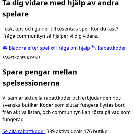
Ta dig vidare med hjälp av andra
spelare
Fusk, tips och guider till tusentals spel. Kör du fast?
Fråga communityn så hjälper vi dig vidare.
🎮 Bläddra efter spel
💬 Fråga om hjälp
🏷️ Rabattkoder
RABATTKODER & DEALS
Spara pengar mellan
spelsessionerna
Vi samlar aktuella rabattkoder och erbjudanden hos
svenska butiker. Koder som slutar fungera flyttas bort
från aktiva listan, och communityn kan rösta på vad som
fungerar.
Se alla rabattkoder
389 aktiva deals
176 butiker