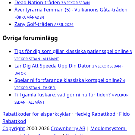
Dead Nation-tråden
3 VECKOR SEDAN
Äventyrarna Femman (5) - Vulkanöns Gåta-tråden
FÖRRA MÅNADEN
Zany Golf-tråden
APRIL 2026
Övriga foruminlägg
Tips för dig som gillar klassiska patiensspel online
3
VECKOR SEDAN · ALLMÄNT
Lär Dig Att Speeda Upp Din Dator
3 VECKOR SEDAN ·
DATOR
Spelar ni fortfarande klassiska kortspel online?
4
VECKOR SEDAN · TV-SPEL
Till gamla fuskare: vad gör ni nu för tiden?
4 VECKOR
SEDAN · ALLMÄNT
Rabattkoder för elsparkcyklar
·
Hedvig Rabattkod
·
Fiido
Rabattkod
Copyright
2000-2026
Crownberry AB
|
Medlemsystem-