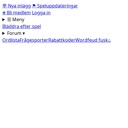
💬
Nya inlägg
⚑
Speluppdateringar
➕
Bli medlem
Logga in
☰ Meny
Bläddra efter spel
Forum ▾
Ordlista
Frågesporter
Rabattkoder
Wordfeud fusk
⌂