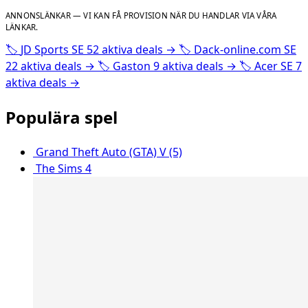
ANNONSLÄNKAR — VI KAN FÅ PROVISION NÄR DU HANDLAR VIA VÅRA
LÄNKAR.
🏷️
JD Sports SE
52 aktiva deals
→
🏷️
Dack-online.com SE
22 aktiva deals
→
🏷️
Gaston
9 aktiva deals
→
🏷️
Acer SE
7
aktiva deals
→
Populära spel
Grand Theft Auto (GTA) V (5)
The Sims 4