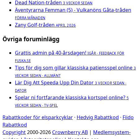
Dead Nation-tråden
3 VECKOR SEDAN
Äventyrarna Femman (5) - Vulkanöns Gåta-tråden
FÖRRA MÅNADEN
Zany Golf-tråden
APRIL 2026
Övriga foruminlägg
Grattis admin på 40-årsdagen!
IGÅR · FEEDBACK FÖR
FUSKA.SE
Tips för dig som gillar klassiska patiensspel online
3
VECKOR SEDAN · ALLMÄNT
Lär Dig Att Speeda Upp Din Dator
3 VECKOR SEDAN ·
DATOR
Spelar ni fortfarande klassiska kortspel online?
5
VECKOR SEDAN · TV-SPEL
Rabattkoder för elsparkcyklar
·
Hedvig Rabattkod
·
Fiido
Rabattkod
Copyright
2000-2026
Crownberry AB
|
Medlemsystem-