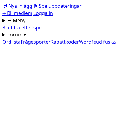
💬
Nya inlägg
⚑
Speluppdateringar
➕
Bli medlem
Logga in
☰ Meny
Bläddra efter spel
Forum ▾
Ordlista
Frågesporter
Rabattkoder
Wordfeud fusk
⌂