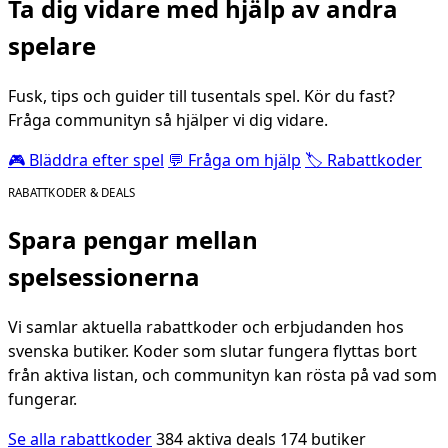
Ta dig vidare med hjälp av andra
spelare
Fusk, tips och guider till tusentals spel. Kör du fast?
Fråga communityn så hjälper vi dig vidare.
🎮 Bläddra efter spel
💬 Fråga om hjälp
🏷️ Rabattkoder
RABATTKODER & DEALS
Spara pengar mellan
spelsessionerna
Vi samlar aktuella rabattkoder och erbjudanden hos
svenska butiker. Koder som slutar fungera flyttas bort
från aktiva listan, och communityn kan rösta på vad som
fungerar.
Se alla rabattkoder
384 aktiva deals
174 butiker