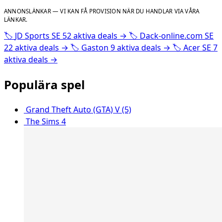
ANNONSLÄNKAR — VI KAN FÅ PROVISION NÄR DU HANDLAR VIA VÅRA
LÄNKAR.
🏷️
JD Sports SE
52 aktiva deals
→
🏷️
Dack-online.com SE
22 aktiva deals
→
🏷️
Gaston
9 aktiva deals
→
🏷️
Acer SE
7
aktiva deals
→
Populära spel
Grand Theft Auto (GTA) V (5)
The Sims 4