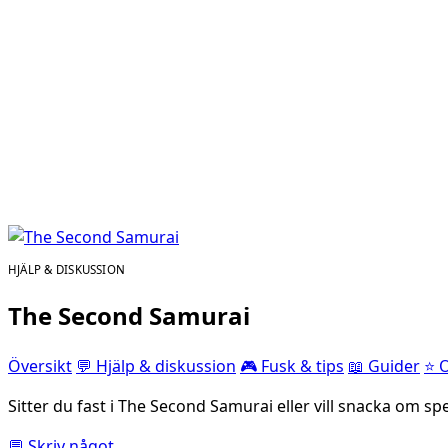
HJÄLP & DISKUSSION
The Second Samurai
Översikt
💬 Hjälp & diskussion
🎮 Fusk & tips
📖 Guider
⭐ 
Sitter du fast i The Second Samurai eller vill snacka om sp
💬 Skriv något