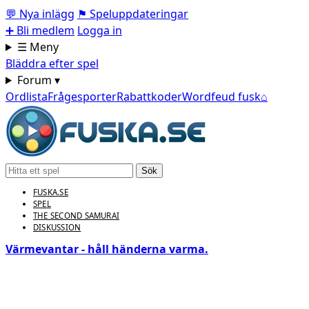
💬
Nya inlägg
⚑
Speluppdateringar
➕
Bli medlem
Logga in
☰ Meny
Bläddra efter spel
Forum ▾
Ordlista
Frågesporter
Rabattkoder
Wordfeud fusk
⌂
Sök
FUSKA.SE
SPEL
THE SECOND SAMURAI
DISKUSSION
Värmevantar - håll händerna varma.