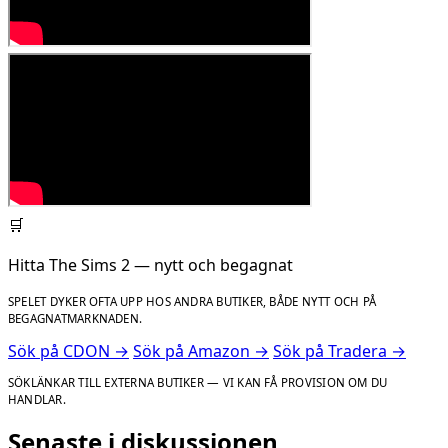
🛒
Hitta The Sims 2 — nytt och begagnat
SPELET DYKER OFTA UPP HOS ANDRA BUTIKER, BÅDE NYTT OCH PÅ
BEGAGNATMARKNADEN.
Sök på CDON →
Sök på Amazon →
Sök på Tradera →
SÖKLÄNKAR TILL EXTERNA BUTIKER — VI KAN FÅ PROVISION OM DU
HANDLAR.
Senaste i diskussionen