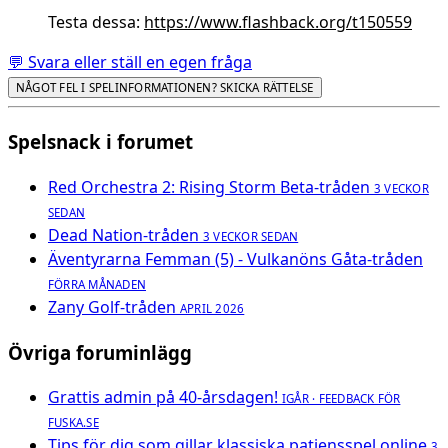
Testa dessa:
https://www.flashback.org/t150559
💬 Svara eller ställ en egen fråga
NÅGOT FEL I SPELINFORMATIONEN? SKICKA RÄTTELSE
Spelsnack i forumet
Red Orchestra 2: Rising Storm Beta-tråden
3 VECKOR
SEDAN
Dead Nation-tråden
3 VECKOR SEDAN
Äventyrarna Femman (5) - Vulkanöns Gåta-tråden
FÖRRA MÅNADEN
Zany Golf-tråden
APRIL 2026
Övriga foruminlägg
Grattis admin på 40-årsdagen!
IGÅR · FEEDBACK FÖR
FUSKA.SE
Tips för dig som gillar klassiska patiensspel online
3