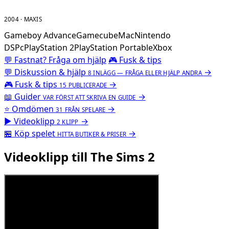
2004 · MAXIS
Gameboy Advance
Gamecube
Mac
Nintendo
DS
Pc
PlayStation 2
PlayStation Portable
Xbox
💬 Fastnat? Fråga om hjälp
🎮 Fusk & tips
💬
Diskussion & hjälp
→
8 INLÄGG — FRÅGA ELLER HJÄLP ANDRA
🎮
Fusk & tips
→
15 PUBLICERADE
📖
Guider
→
VAR FÖRST ATT SKRIVA EN GUIDE
⭐
Omdömen
→
31 FRÅN SPELARE
▶
Videoklipp
→
2 KLIPP
🏪
Köp spelet
→
HITTA BUTIKER & PRISER
Videoklipp till The Sims 2