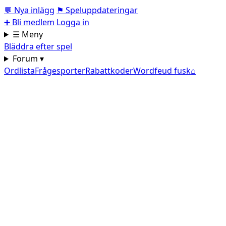
💬
Nya inlägg
⚑
Speluppdateringar
➕
Bli medlem
Logga in
☰ Meny
Bläddra efter spel
Forum ▾
Ordlista
Frågesporter
Rabattkoder
Wordfeud fusk
⌂