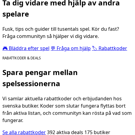
Ta dig vidare med hjälp av andra
spelare
Fusk, tips och guider till tusentals spel. Kör du fast?
Fråga communityn så hjälper vi dig vidare.
🎮 Bläddra efter spel
💬 Fråga om hjälp
🏷️ Rabattkoder
RABATTKODER & DEALS
Spara pengar mellan
spelsessionerna
Vi samlar aktuella rabattkoder och erbjudanden hos
svenska butiker. Koder som slutar fungera flyttas bort
från aktiva listan, och communityn kan rösta på vad som
fungerar.
Se alla rabattkoder
392 aktiva deals
175 butiker