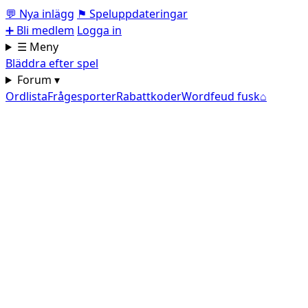
💬
Nya inlägg
⚑
Speluppdateringar
➕
Bli medlem
Logga in
☰ Meny
Bläddra efter spel
Forum ▾
Ordlista
Frågesporter
Rabattkoder
Wordfeud fusk
⌂