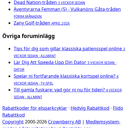
Dead Nation-tråden
3 VECKOR SEDAN
Äventyrarna Femman (5) - Vulkanöns Gåta-tråden
FÖRRA MÅNADEN
Zany Golf-tråden
APRIL 2026
Övriga foruminlägg
Tips för dig som gillar klassiska patiensspel online
3
VECKOR SEDAN · ALLMÄNT
Lär Dig Att Speeda Upp Din Dator
3 VECKOR SEDAN ·
DATOR
Spelar ni fortfarande klassiska kortspel online?
4
VECKOR SEDAN · TV-SPEL
Till gamla fuskare: vad gör ni nu för tiden?
4 VECKOR
SEDAN · ALLMÄNT
Rabattkoder för elsparkcyklar
·
Hedvig Rabattkod
·
Fiido
Rabattkod
Copyright
2000-2026
Crownberry AB
|
Medlemsystem-