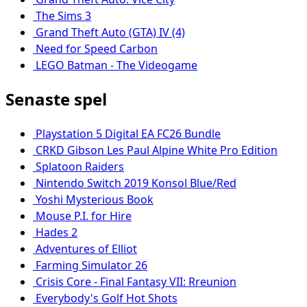
The Sims 3
Grand Theft Auto (GTA) IV (4)
Need for Speed Carbon
LEGO Batman - The Videogame
Senaste spel
Playstation 5 Digital EA FC26 Bundle
CRKD Gibson Les Paul Alpine White Pro Edition
Splatoon Raiders
Nintendo Switch 2019 Konsol Blue/Red
Yoshi Mysterious Book
Mouse P.I. for Hire
Hades 2
Adventures of Elliot
Farming Simulator 26
Crisis Core - Final Fantasy VII: Rreunion
Everybody's Golf Hot Shots