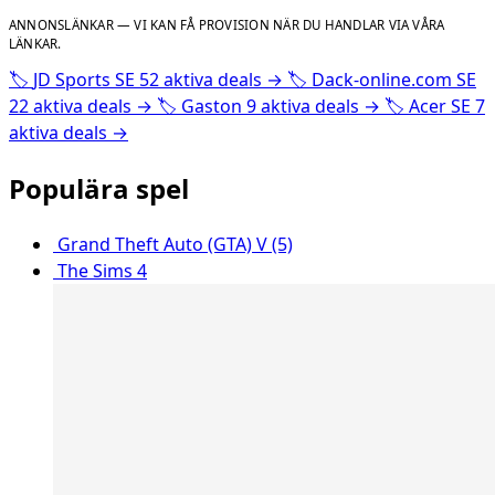
ANNONSLÄNKAR — VI KAN FÅ PROVISION NÄR DU HANDLAR VIA VÅRA
LÄNKAR.
🏷️
JD Sports SE
52 aktiva deals
→
🏷️
Dack-online.com SE
22 aktiva deals
→
🏷️
Gaston
9 aktiva deals
→
🏷️
Acer SE
7
aktiva deals
→
Populära spel
Grand Theft Auto (GTA) V (5)
The Sims 4