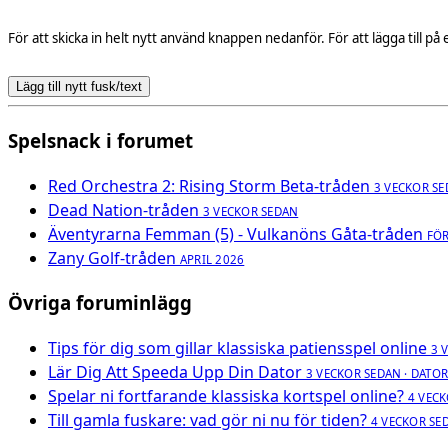
För att skicka in helt nytt använd knappen nedanför. För att lägga till 
Lägg till nytt fusk/text
Spelsnack i forumet
Red Orchestra 2: Rising Storm Beta-tråden
3 VECKOR S
Dead Nation-tråden
3 VECKOR SEDAN
Äventyrarna Femman (5) - Vulkanöns Gåta-tråden
FÖ
Zany Golf-tråden
APRIL 2026
Övriga foruminlägg
Tips för dig som gillar klassiska patiensspel online
3 
Lär Dig Att Speeda Upp Din Dator
3 VECKOR SEDAN · DATO
Spelar ni fortfarande klassiska kortspel online?
4 VECK
Till gamla fuskare: vad gör ni nu för tiden?
4 VECKOR SE