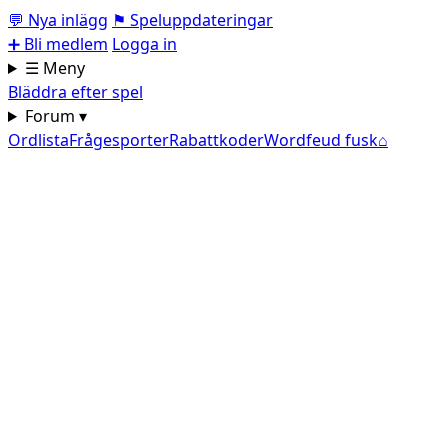
💬
Nya inlägg
⚑
Speluppdateringar
➕
Bli medlem
Logga in
☰ Meny
Bläddra efter spel
Forum ▾
Ordlista
Frågesporter
Rabattkoder
Wordfeud fusk
⌂