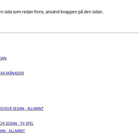
på en sida som redan finns, använd knappen på den sidan.
EDAN
RRA MÅNADEN
VECKOR SEDAN · ALLMÄNT
R
OR SEDAN · TV-SPEL
DAN · ALLMÄNT