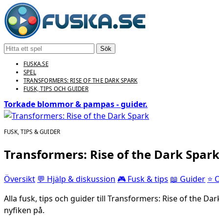
Sök
FUSKA.SE
SPEL
TRANSFORMERS: RISE OF THE DARK SPARK
FUSK, TIPS OCH GUIDER
Torkade blommor & pampas - guider.
FUSK, TIPS & GUIDER
Transformers: Rise of the Dark Spar
Översikt
💬 Hjälp & diskussion
🎮 Fusk & tips
📖 Guider
⭐ 
Alla fusk, tips och guider till Transformers: Rise of the D
nyfiken på.